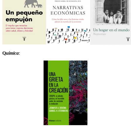
Q
uímica
: