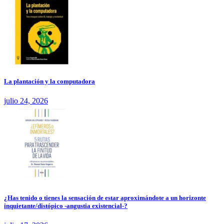
La plantación y la computadora
julio 24, 2026
¿Has tenido o tienes la sensación de estar aproximándote a un horizonte
inquietante/distópico -angustia existencial-?