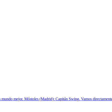
 mundo mejor. Móstoles (Madrid): Capitán Swing. Vamos directament