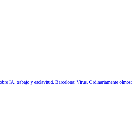
obre IA, trabajo y esclavitud. Barcelona: Virus. Ordinariamente oímos