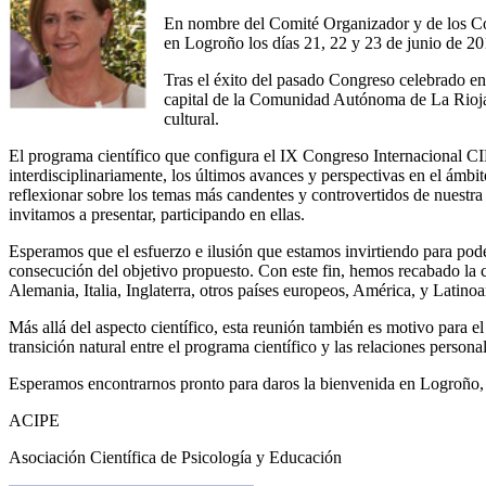
En nombre del Comité Organizador y de los Com
en Logroño los días 21, 22 y 23 de junio de 20
Tras el éxito del pasado Congreso celebrado en
capital de la Comunidad Autónoma de La Rioja d
cultural.
El programa científico que configura el IX Congreso Internacional CI
interdisciplinariamente, los últimos avances y perspectivas en el ámbi
reflexionar sobre los temas más candentes y controvertidos de nuestra 
invitamos a presentar, participando en ellas.
Esperamos que el esfuerzo e ilusión que estamos invirtiendo para pode
consecución del objetivo propuesto. Con este fin, hemos recabado la c
Alemania, Italia, Inglaterra, otros países europeos, América, y Latino
Más allá del aspecto científico, esta reunión también es motivo para 
transición natural entre el programa científico y las relaciones person
Esperamos encontrarnos pronto para daros la bienvenida en Logroño, c
ACIPE
Asociación Científica de Psicología y Educación