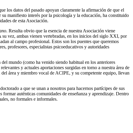
 que los datos del pasado apoyan claramente la afirmación de que el
 su manifiesto interés por la psicología y la educación, ha constituido
vidades de esta Asociación.
mano
. Resulta obvio que la esencia de nuestra Asociación viene
A su vez, ambas vienen vertebradas, en los inicios del siglo XXI, por
asladan al campo profesional. Estos son los puentes que queremos
res, profesores, especialistas psicoeducativos y autoridades
ón del mundo (como ha venido siendo habitual en los anteriores
elevantes y actuales aportaciones surgidas en torno a nuestra área de
ca del área y miembro vocal de ACIPE, y su competente equipo, llevan
 doctorado a que se unan a nosotros para hacernos partícipes de sus
mos formar auténticas comunidades de enseñanza y aprendizaje. Dentro
males, no formales e informales.