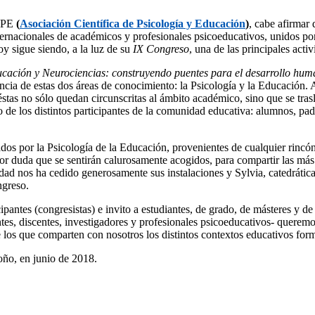
IPE
(
Asociación Científica de Psicología y Educación
)
, cabe afirmar
nternacionales de académicos y profesionales psicoeducativos, unidos por
Hoy sigue siendo, a la luz de su
IX Congreso
, una de las principales acti
ucación y Neurociencias: construyendo puentes para el desarrollo hu
ncia de estas dos áreas de conocimiento: la Psicología y la Educación. 
éstas no sólo quedan circunscritas al ámbito académico, sino que se tr
o de los distintos participantes de la comunidad educativa: alumnos, pad
ados por la Psicología de la Educación, provenientes de cualquier rinc
 duda que se sentirán calurosamente acogidos, para compartir las más r
dad nos ha cedido generosamente sus instalaciones y Sylvia, catedráti
ngreso.
antes (congresistas) e invito a estudiantes, de grado, de másteres y de
tes, discentes, investigadores y profesionales psicoeducativos- quere
de los que comparten con nosotros los distintos contextos educativos for
ño, en junio de 2018.