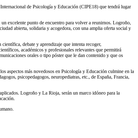
 Internacional de Psicología y Educación (CIPE18) que tendrá lugar
n un excelente punto de encuentro para volver a reunirnos. Logroño,
udad abierta, solidaria y acogedora, con una amplia oferta social y
ientífica, debate y aprendizaje que intenta recoger,
científicos, académicos y profesionales relevantes que permitirá
omunicaciones orales o tipo póster que le dan contenido y que os
o a los aspectos más novedosos en Psicología y Educación culmine en la
edagogos, psicopedagogos, neuropediatras, etc., de España, Francia,
o-aplicados. Logroño y La Rioja, serán un marco idóneo para la
ucación.
humano.