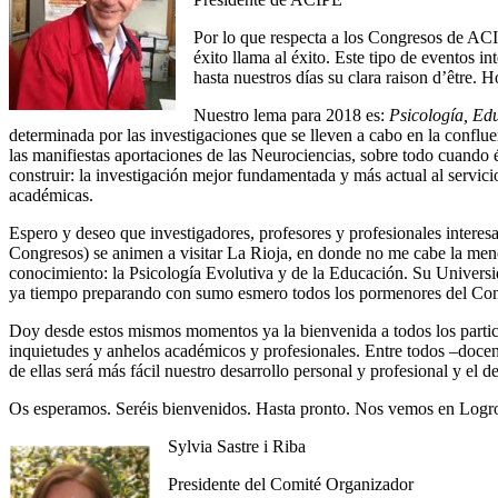
Por lo que respecta a los Congresos de AC
éxito llama al éxito. Este tipo de eventos i
hasta nuestros días su clara raison d’être. 
Nuestro lema para 2018 es:
Psicología, Ed
determinada por las investigaciones que se lleven a cabo en la conflue
las manifiestas aportaciones de las Neurociencias, sobre todo cuando 
construir: la investigación mejor fundamentada y más actual al servici
académicas.
Espero y deseo que investigadores, profesores y profesionales interes
Congresos) se animen a visitar La Rioja, en donde no me cabe la menor
conocimiento: la Psicología Evolutiva y de la Educación. Su Universi
ya tiempo preparando con sumo esmero todos los pormenores del Co
Doy desde estos mismos momentos ya la bienvenida a todos los particip
inquietudes y anhelos académicos y profesionales. Entre todos –docen
de ellas será más fácil nuestro desarrollo personal y profesional y el 
Os esperamos. Seréis bienvenidos. Hasta pronto. Nos vemos en Logro
Sylvia Sastre i Riba
Presidente del Comité Organizador