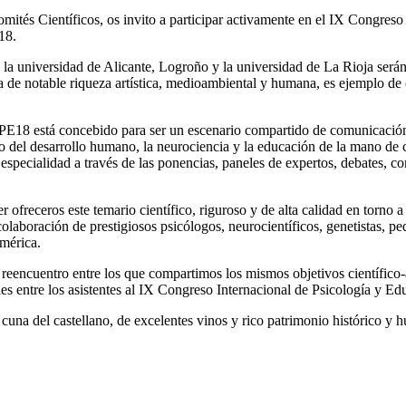
ités Científicos, os invito a participar activamente en el IX Congreso
18.
 la universidad de Alicante, Logroño y la universidad de La Rioja será
e notable riqueza artística, medioambiental y humana, es ejemplo de ci
PE18 está concebido para ser un escenario compartido de comunicación c
to del desarrollo humano, la neurociencia y la educación de la mano de 
especialidad a través de las ponencias, paneles de expertos, debates, c
r ofreceros este temario científico, riguroso y de alta calidad en torn
olaboración de prestigiosos psicólogos, neurocientíficos, genetistas, p
américa.
el reencuentro entre los que compartimos los mismos objetivos científic
ales entre los asistentes al IX Congreso Internacional de Psicología y Ed
una del castellano, de excelentes vinos y rico patrimonio histórico y 