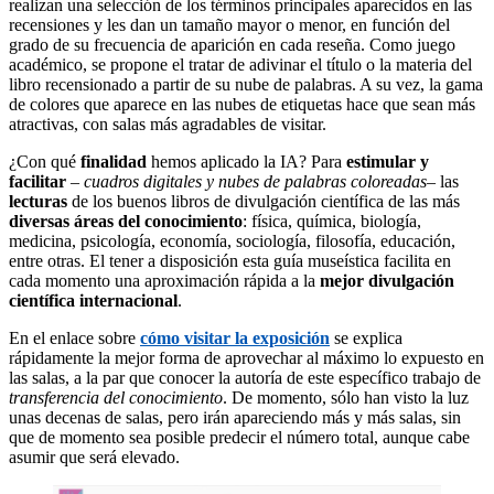
realizan una selección de los términos principales aparecidos en las
recensiones y les dan un tamaño mayor o menor, en función del
grado de su frecuencia de aparición en cada reseña. Como juego
académico, se propone el tratar de adivinar el título o la materia del
libro recensionado a partir de su nube de palabras. A su vez, la gama
de colores que aparece en las nubes de etiquetas hace que sean más
atractivas, con salas más agradables de visitar.
¿Con qué
finalidad
hemos aplicado la IA? Para
estimular y
facilitar
–
cuadros digitales y nubes de palabras coloreadas
– las
lecturas
de los buenos libros de divulgación científica de las más
diversas áreas del conocimiento
: física, química, biología,
medicina, psicología, economía, sociología, filosofía, educación,
entre otras. El tener a disposición esta guía museística facilita en
cada momento una aproximación rápida a la
mejor divulgación
científica internacional
.
En el enlace sobre
cómo visitar la exposición
se explica
rápidamente la mejor forma de aprovechar al máximo lo expuesto en
las salas, a la par que conocer la autoría de este específico trabajo de
transferencia del conocimiento
. De momento, sólo han visto la luz
unas decenas de salas, pero irán apareciendo más y más salas, sin
que de momento sea posible predecir el número total, aunque cabe
asumir que será elevado.