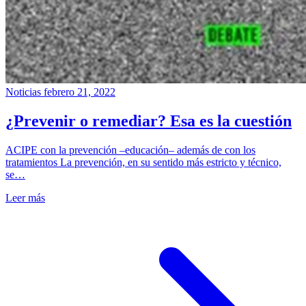
Noticias
febrero 21, 2022
¿Prevenir o remediar? Esa es la cuestión
ACIPE con la prevención –educación– además de con los
tratamientos La prevención, en su sentido más estricto y técnico,
se…
Leer más