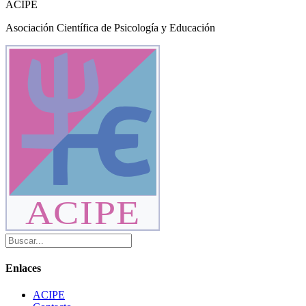
ACIPE
de
Asociación Científica de Psicología y Educación
entradas
ACIPE
Enlaces
ACIPE