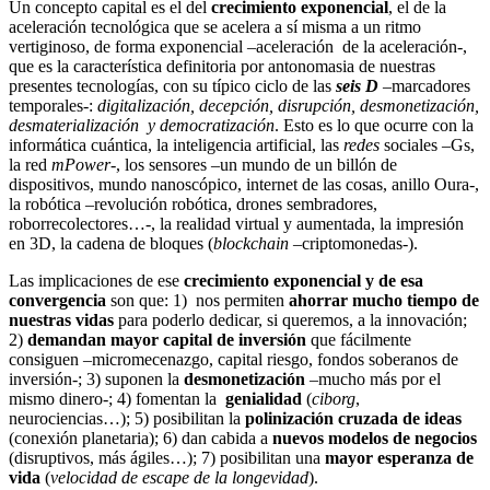
Un concepto capital es el del
crecimiento exponencial
, el de la
aceleración tecnológica que se acelera a sí misma a un ritmo
vertiginoso, de forma exponencial –aceleración de la aceleración-,
que es la característica definitoria por antonomasia de nuestras
presentes tecnologías, con su típico ciclo de las
seis D
–marcadores
temporales-:
digitalización, decepción, disrupción, desmonetización,
desmaterialización y democratización
. Esto es lo que ocurre con la
informática cuántica, la inteligencia artificial, las
redes
sociales –Gs,
la red
mPower
-, los sensores –un mundo de un billón de
dispositivos, mundo nanoscópico, internet de las cosas, anillo Oura-,
la robótica –revolución robótica, drones sembradores,
roborrecolectores…-, la realidad virtual y aumentada, la impresión
en 3D, la cadena de bloques (
blockchain
–criptomonedas-).
Las implicaciones de ese
crecimiento exponencial y de esa
convergencia
son que: 1) nos permiten
ahorrar mucho tiempo de
nuestras vidas
para poderlo dedicar, si queremos, a la innovación;
2)
demandan mayor capital de inversión
que fácilmente
consiguen –micromecenazgo, capital riesgo, fondos soberanos de
inversión-; 3) suponen la
desmonetización
–mucho más por el
mismo dinero-; 4) fomentan la
genialidad
(
ciborg
,
neurociencias…); 5) posibilitan la
polinización cruzada de ideas
(conexión planetaria); 6) dan cabida a
nuevos modelos de negocios
(disruptivos, más ágiles…); 7) posibilitan una
mayor esperanza de
vida
(
velocidad de escape de la longevidad
).