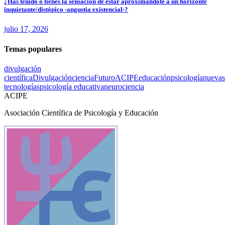
¿Has tenido o tienes la sensación de estar aproximándote a un horizonte
inquietante/distópico -angustia existencial-?
julio 17, 2026
Temas populares
divulgación
científica
Divulgación
ciencia
Futuro
ACIPE
educación
psicología
nuevas
tecnologías
psicología educativa
neurociencia
ACIPE
Asociación Científica de Psicología y Educación