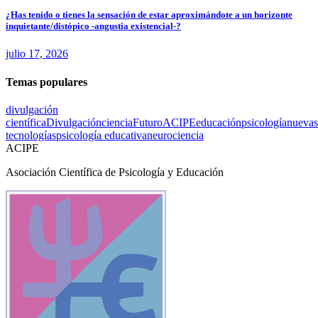
¿Has tenido o tienes la sensación de estar aproximándote a un horizonte
inquietante/distópico -angustia existencial-?
julio 17, 2026
Temas populares
divulgación
científica
Divulgación
ciencia
Futuro
ACIPE
educación
psicología
nuevas
tecnologías
psicología educativa
neurociencia
ACIPE
Asociación Científica de Psicología y Educación