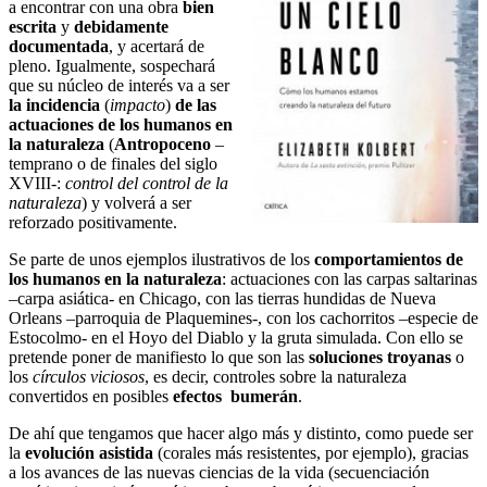
a encontrar con una obra
bien
escrita
y
debidamente
documentada
, y acertará de
pleno. Igualmente, sospechará
que su núcleo de interés va a ser
la incidencia
(
impacto
)
de las
actuaciones de los humanos en
la naturaleza
(
Antropoceno
–
temprano o de finales del siglo
XVIII-:
control del control de la
naturaleza
) y volverá a ser
reforzado positivamente.
Se parte de unos ejemplos ilustrativos de los
comportamientos de
los humanos en la naturaleza
: actuaciones con las carpas saltarinas
–carpa asiática- en Chicago, con las tierras hundidas de Nueva
Orleans –parroquia de Plaquemines-, con los cachorritos –especie de
Estocolmo- en el Hoyo del Diablo y la gruta simulada. Con ello se
pretende poner de manifiesto lo que son las
soluciones troyanas
o
los
círculos viciosos
, es decir, controles sobre la naturaleza
convertidos en posibles
efectos bumerán
.
De ahí que tengamos que hacer algo más y distinto, como puede ser
la
evolución asistida
(corales más resistentes, por ejemplo), gracias
a los avances de las nuevas ciencias de la vida (secuenciación