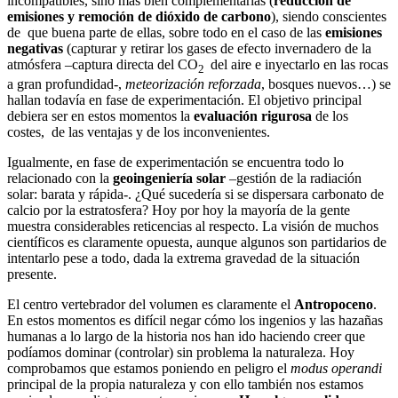
incompatibles, sino más bien complementarias (
reducción de
emisiones y remoción de dióxido de carbono
), siendo conscientes
de que buena parte de ellas, sobre todo en el caso de las
emisiones
negativas
(capturar y retirar los gases de efecto invernadero de la
atmósfera –captura directa del CO
del aire e inyectarlo en las rocas
2
a gran profundidad-,
meteorización reforzada
, bosques nuevos…) se
hallan todavía en fase de experimentación. El objetivo principal
debiera ser en estos momentos la
evaluación rigurosa
de los
costes, de las ventajas y de los inconvenientes.
Igualmente, en fase de experimentación se encuentra todo lo
relacionado con la
geoingeniería solar
–gestión de la radiación
solar: barata y rápida-. ¿Qué sucedería si se dispersara carbonato de
calcio por la estratosfera? Hoy por hoy la mayoría de la gente
muestra considerables reticencias al respecto. La visión de muchos
científicos es claramente opuesta, aunque algunos son partidarios de
intentarlo pese a todo, dada la extrema gravedad de la situación
presente.
El centro vertebrador del volumen es claramente el
Antropoceno
.
En estos momentos es difícil negar cómo los ingenios y las hazañas
humanas a lo largo de la historia nos han ido haciendo creer que
podíamos dominar (controlar) sin problema la naturaleza. Hoy
comprobamos que estamos poniendo en peligro el
modus operandi
principal de la propia naturaleza y con ello también nos estamos