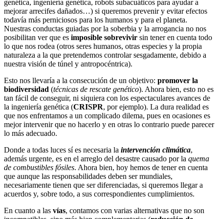
genética, ingeniería genética, robots subacuáticos para ayudar a
mejorar arrecifes dañados…) si queremos prevenir y evitar efectos
todavía más perniciosos para los humanos y para el planeta.
Nuestras conductas guiadas por la soberbia y la arrogancia no nos
posibilitan ver que es
imposible sobrevivir
sin tener en cuenta todo
lo que nos rodea (otros seres humanos, otras especies y la propia
naturaleza a la que pretendemos controlar sesgadamente, debido a
nuestra visión de túnel y antropocéntrica).
Esto nos llevaría a la consecución de un objetivo:
promover la
biodiversidad
(
técnicas de rescate genético
). Ahora bien, esto no es
tan fácil de conseguir, ni siquiera con los espectaculares avances de
la ingeniería genética (
CRISPR
, por ejemplo). La dura realidad es
que nos enfrentamos a un complicado dilema, pues en ocasiones es
mejor intervenir que no hacerlo y en otras lo contrario puede parecer
lo más adecuado.
Donde a todas luces sí es necesaria la
intervención climática
,
además urgente, es en el arreglo del desastre causado por la
quema
de combustibles fósiles
. Ahora bien, hoy hemos de tener en cuenta
que aunque las responsabilidades deben ser mundiales,
necesariamente tienen que ser diferenciadas, si queremos llegar a
acuerdos y, sobre todo, a sus correspondientes cumplimientos.
En cuanto a las
vías
, contamos con varias alternativas que no son