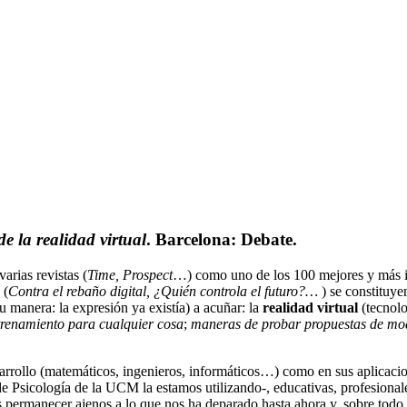
de la realidad virtual
. Barcelona: Debate.
varias revistas (
Time, Prospect
…) como uno de los 100 mejores y más in
 (
Contra el rebaño digital, ¿Quién controla el futuro?…
) se constituye
 manera: la expresión ya existía) a acuñar: la
realidad virtual
(tecnolo
trenamiento para cualquier cosa
;
maneras de probar propuestas de mod
esarrollo (matemáticos, ingenieros, informáticos…) como en sus aplicaci
de Psicología de la UCM la estamos utilizando-, educativas, profesional
permanecer ajenos a lo que nos ha deparado hasta ahora y, sobre todo,