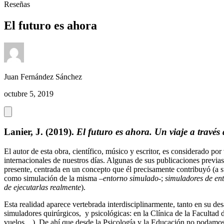
Reseñas
El futuro es ahora
Juan Fernández Sánchez
octubre 5, 2019
Lanier, J. (2019).
El futuro es ahora. Un viaje a través 
El autor de esta obra, científico, músico y escritor, es considerado por 
internacionales de nuestros días. Algunas de sus publicaciones previas
presente, centrada en un concepto que él precisamente contribuyó (a su
como simulación de la misma –
entorno simulado
-;
simuladores de en
de ejecutarlas realmente
).
Esta realidad aparece vertebrada interdisciplinarmente, tanto en su d
simuladores quirúrgicos, y psicológicas: en la Clínica de la Facultad 
vuelos…). De ahí que desde la Psicología y la Educación no podamos 