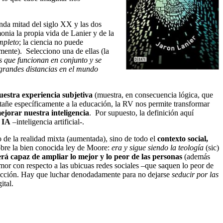
nda mitad del siglo XX y las dos
onia la propia vida de Lanier y de la
mpleto
; la ciencia no puede
mente). Selecciono una de ellas (la
os que funcionan en conjunto y se
grandes distancias en el mundo
uestra experiencia subjetiva
(muestra, en consecuencia lógica, que
atañe específicamente a la educación, la RV nos permite transformar
mejorar nuestra inteligencia
. Por supuesto, la definición aquí
a IA
–inteligencia artificial-.
o de la realidad mixta (aumentada), sino de todo el
contexto social,
 sobre la bien conocida ley de Moore:
era y sigue siendo la teología
(sic)
erá capaz de ampliar lo mejor y lo peor de las personas
(además
emor con respecto a las ubicuas redes sociales –que saquen lo peor de
dirección. Hay que luchar denodadamente para no dejarse
seducir por las
ital.