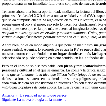
proporcionará en un inmediato futuro este conjunto de
nuevas tecnol
Tenemos ahora una buena oportunidad, mediante la lectura del libro, 
primeras décadas del XXI) de esta nueva realidad virtual (
RV
), capa
que se da cumplida cuenta. Si algo queda claro, tras la lectura, es la
co
prometernos el oro y el moro, eso sólo lo hacen los charlatanes). Por
sexta), pues creo que es la que más se acerca al imaginario colectivo d
acoplan con los órganos sensoriales y motores humanos. Gafas, guan
virtual, aunque físicamente permanezcamos en el mismo punto; la list
Ahora bien, no es en modo alguno la que pone de manifiesto
sus gra
somos reales). Además, lo aconsejable es que la RV se pueda disfrut
nuestro entorno convirtiéndolo en
un lugar donde sea más fácil apre
seleccionada se puede colocar, en cierto sentido, en las antípodas d
Pero en el libro no sólo se nos habla, con
pleno y total conocimient
personal y cultural
en el que se enmarca. La ironía y la crítica sagaz
en la que se fundamenta la idea que Silicon Valley
(
plagado de sectas
de los ocasionales mareos en los simuladores; otros peligros, segurida
cada cual- debiera ser considerado en nuestros días con cierto deten
mitologías populares de cada época.
La nuestra cuenta con unas cuanta
Anterior
← La realidad no es lo que parece
Siguiente
La nueva biología de la mente →