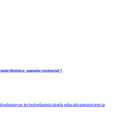
tante/distópico -angustia existencial-?
ología
nuevas tecnologías
psicología educativa
neurociencia