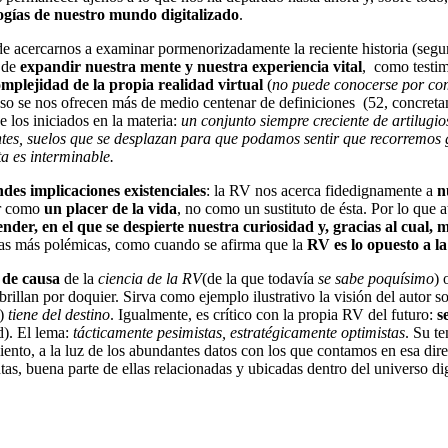
ogías de nuestro mundo digitalizado
.
de acercarnos a examinar pormenorizadamente la reciente historia (segu
z de
expandir nuestra mente y nuestra experiencia vital
, como testim
mplejidad de la propia realidad virtual
(
no puede conocerse por co
 eso se nos ofrecen más de medio centenar de definiciones (52, concreta
e los iniciados en la materia:
un conjunto siempre creciente de artilugi
tes, suelos que se desplazan para que podamos sentir que recorremos 
a es interminable.
ndes implicaciones existenciales
: la RV nos acerca fidedignamente a
n
ar como
un placer de la vida
, no como un sustituto de ésta. Por lo que 
nder, en el que se despierte nuestra curiosidad y, gracias al cual, 
e las más polémicas, como cuando se afirma que la
RV es lo opuesto a l
o de causa
de la
ciencia de la RV
(de la que todavía
se sabe poquísimo
) 
 brillan por doquier. Sirva como ejemplo ilustrativo la visión del autor
)
tiene del destino
. Igualmente, es crítico con la propia RV del futuro:
s
d). El lema:
tácticamente pesimistas, estratégicamente optimistas
. Su t
imiento, a la luz de los abundantes datos con los que contamos en esa 
s, buena parte de ellas relacionadas y ubicadas dentro del universo dig