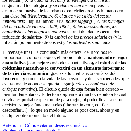
los luditas-
, 5) la automatización y la inteligencia artificial
–
singularidad tecnológica-
y su relación con los
empleos –la
destrucción masiva de los mismos, convirtiendo a los humanos en
una clase
inútil/irrelevante-, 6) el auge y la caída del sector
inmobiliario
–lujuria inmobiliaria,
house flipping
–
, 7) las burbujas
del mercado de valores -1929, 1987-, 8) los boicoteadores, los
capitalistas y los negocios malvados
–rentabilidad, especulación,
reducción de salarios-
, 9) la espiral de los precios salariales
(y la
inflación por aumento de costes)
y los malvados sindicatos
.
El mensaje final –la conclusión más certera- del libro nos lo
proporciona, como es lógico, el propio autor:
manteniendo el rigor
cuantitativo
(con mejores métodos cuantitativos)
, el estudio de las
epidemias narrativas se convertirá en un elemento importante
de la ciencia económica
, gracias a lo cual la economía saldrá
favorecida y con ello la vida de las personas y de las sociedades, que
es justamente adonde se quería llegar (
análisis económico de
enfoque narrativo
). El círculo queda de esta forma bien cerrado –
bien fundamentado-. El lector/ra aprenderá mucho, debido a lo cual
su vida es probable que cambie para mejor, al poder llevar a cabo
decisiones mejor fundamentadas (ahorrar, invertir, confiar,
desconfiar…), lo que en modo alguno es poca cosa, ahora y en
cualquier otro momento del futuro.
Anterior
← Cómo evitar un desastre climático
Siguiente
La economía doble X →