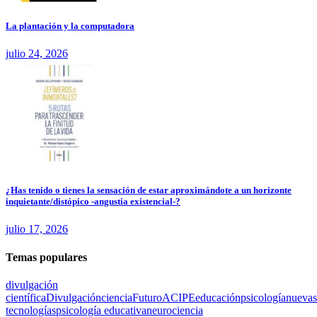
La plantación y la computadora
julio 24, 2026
¿Has tenido o tienes la sensación de estar aproximándote a un horizonte
inquietante/distópico -angustia existencial-?
julio 17, 2026
Temas populares
divulgación
científica
Divulgación
ciencia
Futuro
ACIPE
educación
psicología
nuevas
tecnologías
psicología educativa
neurociencia