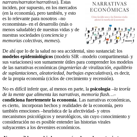
narrans/narrator/narrativus
). Estas
inciden, por supuesto, en los mercados
(en la economía), pero también, y esto
es lo relevante para nosotros –no
economistas- en el desarrollo (más o
menos saludable) de nuestras vidas y de
nuestras sociedades (
conciencia y
memorias colectivas, memes
).
De ahí que lo de la salud no sea accidental, sino sustancial: los
modelos epidemiológicos
(modelo SIR –modelo compartimental- y
sus variaciones) son sumamente útiles para comprender los modelos
de las narrativas económicas (
ingenierías de viralización, equilibrio
de suplantaciones, aleatoriedad, burbujas especulativas
), es decir,
de la propia economía (ciclos de crecimiento y recensión).
No es difícil inferir que, al menos en parte, la
psicología
–
la teoría
de la mente que alimenta las narrativas, memoria flash…
–
condiciona fuertemente la economía
. Las narrativas económicas,
es cierto, incorporan hechos y realidades de la economía, pero
también emociones –heurística de la afectividad- y otros
mecanismos psicológicos y neurológicos, sin cuyo conocimiento y
consideración no es posible entender las historias virales
subyacentes a los devenires económicos.