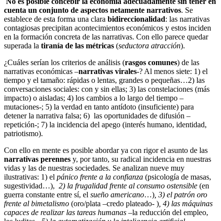
No es posible concebir la economía adecuadamente sin tener en
cuenta un conjunto de aspectos netamente narrativos
. Se
establece de esta forma una clara
bidireccionalidad
: las narrativas
contagiosas precipitan acontecimientos económicos y estos inciden
en la formación concreta de las narrativas. Con ello parece quedar
superada la
tiranía de las métricas
(
seductora atracción
).
¿Cuáles serían los criterios de análisis (
rasgos comunes
) de las
narrativas económicas –
narrativas virales
-? Al menos siete: 1) el
tiempo y el tamaño: rápidas o lentas, grandes o pequeñas…2) las
conversaciones sociales: con y sin ellas; 3) las constelaciones (más
impacto) o aisladas; 4) los cambios a lo largo del tiempo –
mutaciones-; 5) la verdad en tanto antídoto (insuficiente) para
detener la narrativa falsa; 6) las oportunidades de difusión –
repetición-; 7) la incidencia del apego (interés humano, identidad,
patriotismo).
Con ello en mente es posible abordar ya con rigor el asunto de las
narrativas perennes
y, por tanto, su radical incidencia en nuestras
vidas y las de nuestras sociedades. Se analizan nueve muy
ilustrativas: 1) el
pánico frente a la confianza
(psicología de masas,
sugestividad…),
2) la frugalidad frente al consumo ostensible
(en
guerra constante entre sí, el
sueño americano
…)
, 3) el patrón oro
frente al bimetalismo
(oro/plata –credo plateado- )
, 4) las máquinas
capaces de realizar las tareas humanas
–la reducción del empleo,