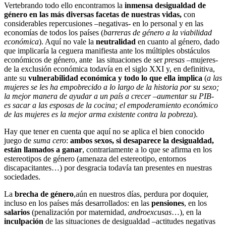
Vertebrando todo ello encontramos la
inmensa
desigualdad de
género en las más diversas facetas de nuestras vidas,
con
considerables repercusiones –negativas- en lo personal y en las
economías de todos los países (
barreras de género a la viabilidad
económica
). Aquí no vale la
neutralidad
en cuanto al género, dado
que implicaría la ceguera manifiesta ante los múltiples obstáculos
económicos de género, ante las situaciones de ser
presas
–mujeres-
de la exclusión económica todavía en el siglo XXI y, en definitiva,
ante su
vulnerabilidad económica y todo lo que ella implica
(
a las
mujeres se les ha empobrecido a lo largo de la historia por su sexo;
la mejor manera de ayudar a un país a crecer –aumentar su PIB-
es sacar a las esposas de la cocina; el empoderamiento económico
de las mujeres es la mejor arma existente contra la pobreza
).
Hay que tener en cuenta que aquí no se aplica el bien conocido
juego de
suma cero
:
ambos sexos, si desaparece la desigualdad,
están llamados a ganar
, contrariamente a lo que se afirma en los
estereotipos de género (amenaza del estereotipo, entornos
discapacitantes…) por desgracia todavía tan presentes en nuestras
sociedades.
La
brecha de género
,aún en nuestros días, perdura por doquier,
incluso en los países más desarrollados: en las
pensiones
, en los
salarios
(penalización por maternidad,
androexcusas
…), en la
inculpación
de las situaciones de desigualdad –actitudes negativas