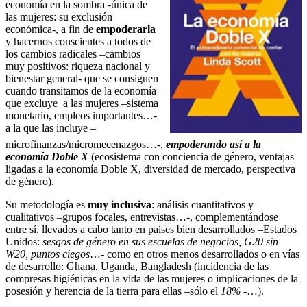
economía en la sombra -única de
las mujeres: su exclusión
económica-, a fin de
empoderarla
y hacernos conscientes a todos de
los cambios radicales –cambios
muy positivos: riqueza nacional y
bienestar general- que se consiguen
cuando transitamos de la economía
que excluye a las mujeres –sistema
monetario, empleos importantes…-
a la que las incluye –
microfinanzas/micromecenazgos…-,
empoderando así a la
economía Doble X
(ecosistema con conciencia de género, ventajas
ligadas a la economía Doble X, diversidad de mercado, perspectiva
de género).
Su metodología es
muy inclusiva
: análisis cuantitativos y
cualitativos –grupos focales, entrevistas…-, complementándose
entre sí, llevados a cabo tanto en países bien desarrollados –Estados
Unidos:
sesgos de género en sus escuelas de negocios, G20 sin
W20, puntos ciegos
…- como en otros menos desarrollados o en vías
de desarrollo: Ghana, Uganda, Bangladesh (incidencia de las
compresas higiénicas en la vida de las mujeres o implicaciones de la
posesión y herencia de la tierra para ellas –sólo el
18%
-…).