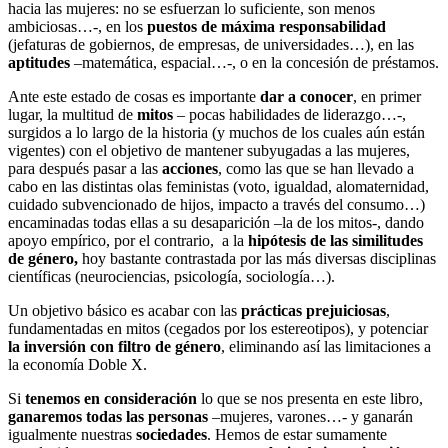
hacia las mujeres: no se esfuerzan lo suficiente, son menos
ambiciosas…-, en los
puestos de máxima responsabilidad
(jefaturas de gobiernos, de empresas, de universidades…), en las
aptitudes
–matemática, espacial…-, o en la concesión de préstamos.
Ante este estado de cosas es importante
dar a conocer
, en primer
lugar, la multitud de
mitos
– pocas habilidades de liderazgo…-,
surgidos a lo largo de la historia (y muchos de los cuales aún están
vigentes) con el objetivo de mantener subyugadas a las mujeres,
para después pasar a las
acciones
, como las que se han llevado a
cabo en las distintas olas feministas (voto, igualdad, alomaternidad,
cuidado subvencionado de hijos, impacto a través del consumo…)
encaminadas todas ellas a su desaparición –la de los mitos-, dando
apoyo empírico, por el contrario, a la
hipótesis de las similitudes
de género,
hoy bastante contrastada por las más diversas disciplinas
científicas (neurociencias, psicología, sociología…).
Un objetivo básico es acabar con las
prácticas prejuiciosas
,
fundamentadas en mitos (cegados por los estereotipos), y potenciar
la inversión con filtro de género
, eliminando así las limitaciones a
la economía Doble X.
Si
tenemos en consideración
lo que se nos presenta en este libro,
ganaremos todas las personas
–mujeres, varones…- y ganarán
igualmente nuestras
sociedades
. Hemos de estar sumamente