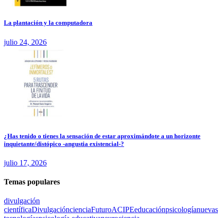
La plantación y la computadora
julio 24, 2026
¿Has tenido o tienes la sensación de estar aproximándote a un horizonte
inquietante/distópico -angustia existencial-?
julio 17, 2026
Temas populares
divulgación
científica
Divulgación
ciencia
Futuro
ACIPE
educación
psicología
nuevas