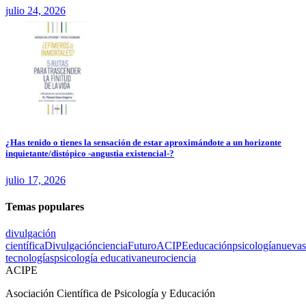
julio 24, 2026
¿Has tenido o tienes la sensación de estar aproximándote a un horizonte
inquietante/distópico -angustia existencial-?
julio 17, 2026
Temas populares
divulgación
científica
Divulgación
ciencia
Futuro
ACIPE
educación
psicología
nuevas
tecnologías
psicología educativa
neurociencia
ACIPE
Asociación Científica de Psicología y Educación