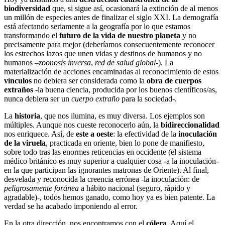
biodiversidad
que, si sigue así, ocasionará la extinción de al menos
un millón de especies antes de finalizar el siglo XXI. La demografía
está afectando seriamente a la geografía por lo que estamos
transformando el
futuro de la vida de nuestro planeta
y no
precisamente para mejor (deberíamos consecuentemente reconocer
los estrechos lazos que unen vidas y destinos de humanos y no
humanos –
zoonosis inversa
,
red de salud global
-). La
materialización de acciones encaminadas al reconocimiento de estos
vínculos
no debiera ser considerada como la
obra de cuerpos
extraños
-la buena ciencia, producida por los buenos científicos/as,
nunca debiera ser un
cuerpo extraño
para la sociedad-.
La
historia
, que nos ilumina, es muy diversa. Los ejemplos son
múltiples. Aunque nos cueste reconocerlo aún, la
bidireccionalidad
nos enriquece. Así, de
este a oeste
: la efectividad de la
inoculación
de la viruela
, practicada en oriente, bien lo pone de manifiesto,
sobre todo tras las enormes reticencias en occidente (el sistema
médico británico es muy superior a cualquier cosa -a la inoculación-
en la que participan las ignorantes matronas de Oriente). Al final,
desvelada y reconocida la creencia errónea -la inoculación: de
peligrosamente foránea
a hábito nacional (seguro, rápido y
agradable)-, todos hemos ganado, como hoy ya es bien patente. La
verdad se ha acabado imponiendo al error.
En la otra dirección, nos encontramos con el
cólera
. Aquí el