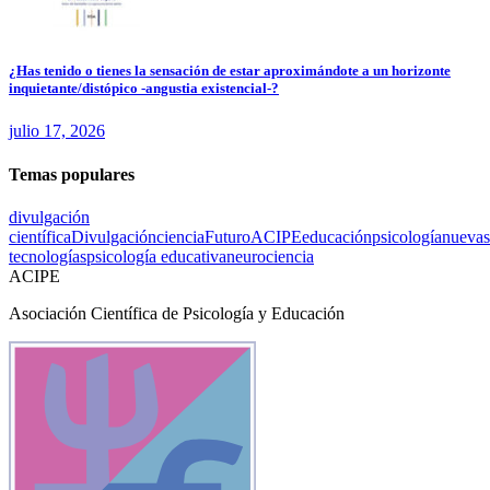
¿Has tenido o tienes la sensación de estar aproximándote a un horizonte
inquietante/distópico -angustia existencial-?
julio 17, 2026
Temas populares
divulgación
científica
Divulgación
ciencia
Futuro
ACIPE
educación
psicología
nuevas
tecnologías
psicología educativa
neurociencia
ACIPE
Asociación Científica de Psicología y Educación