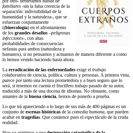
por otro- debiéramos hablar de
familiares
-sin la falsa creencia de la
separación: indivisibilidad de la
humanidad y la naturaleza-, que se
esfuerzan conjuntamente
((
bioecología
) en el afrontamiento
de los
grandes desafíos
–
peligrosas
infecciones
-, con altas
probabilidades de consecuencias
nefastas para ambos (naturaleza y
humanos), si no pensamos y actuamos de manera diferente a como
lo hemos venido haciendo hasta ahora.
La
erradicación de las enfermedades
exige el
trabajo
colaborativo
de ciencia, política, cultura y personas. A primera vista,
parece por tanto una lectura prometedora y a buen seguro que lo
será, si tenemos en cuenta el fructífero trabajo pasado de su autor,
traducido a más de una docena de idiomas. No obstante, como
amantes de la
buena ciencia
, hemos de ponerlo a prueba.
Lo que irá apareciendo a lo largo de sus más de 400 páginas es un
conjunto de
escenas históricas
de la
comedia humana
, que pueden
acabar en
tragedias
. Que comience pues el
espectáculo
de la cruda
realidad.
Hoy ya asistimos a una
destrucción catastrófica de la