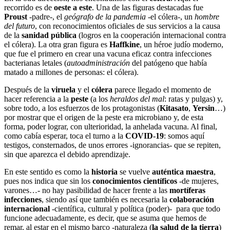
recorrido es de
oeste a este
. Una de las figuras destacadas fue
Proust
-padre-, el
geógrafo de la pandemia
-el cólera-, un
hombre
del futuro
, con reconocimientos oficiales de sus servicios a la causa
de la
sanidad pública
(logros en la cooperación internacional contra
el cólera). La otra gran figura es
Haffkine
, un héroe judío moderno,
que fue el primero en crear una vacuna eficaz contra infecciones
bacterianas letales (
autoadministración
del patógeno que había
matado a millones de personas: el cólera).
Después de la
viruela
y el
cólera
parece llegado el momento de
hacer referencia a la
peste
(a los
heraldos del mal
: ratas y pulgas) y,
sobre todo, a los esfuerzos de los protagonistas (
Kitasato
,
Yersin
…)
por mostrar que el origen de la peste era microbiano y, de esta
forma, poder lograr, con ulterioridad, la anhelada vacuna. Al final,
como cabía esperar, toca el turno a la
COVID-19
: somos aquí
testigos, consternados, de unos errores -ignorancias- que se repiten,
sin que aparezca el debido aprendizaje.
En este sentido es como la
historia
se vuelve
auténtica maestra
,
pues nos indica que sin los
conocimientos científicos
-de mujeres,
varones…- no hay pasibilidad de hacer frente a las
mortíferas
infecciones
, siendo así que también es necesaria la
colaboración
internacional
-científica, cultural y política (poder)- para que todo
funcione adecuadamente, es decir, que se asuma que hemos de
remar, al estar en el mismo barco -naturaleza (
la salud de la tierra
)