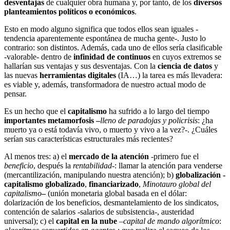
desventajas
de cualquier obra humana y, por tanto, de los
diversos
planteamientos políticos o económicos
.
Esto en modo alguno significa que todos ellos sean iguales -
tendencia aparentemente espontánea de mucha gente-. Justo lo
contrario: son distintos. Además, cada uno de ellos sería clasificable
-valorable- dentro de
infinidad de continuos
en cuyos extremos se
hallarían sus ventajas y sus desventajas. Con la
ciencia de datos
y
las nuevas
herramientas digitales
(IA…) la tarea es más llevadera:
es viable y, además, transformadora de nuestro actual modo de
pensar.
Es un hecho que el
capitalismo
ha sufrido a lo largo del tiempo
importantes metamorfosis –
lleno de paradojas
y policrisis
: ¿ha
muerto ya o está todavía vivo, o muerto y vivo a la vez?-. ¿Cuáles
serían sus características estructurales más recientes?
Al menos tres: a) el
mercado de la atención
-primero fue el
beneficio
, después la
rentabilidad-
: llamar la atención para venderse
(mercantilización, manipulando nuestra atención); b)
globalización -
capitalismo globalizado
,
financiarizado
,
Minotauro global del
capitalismo
–
(unión monetaria global basada en el dólar:
dolarización de los beneficios, desmantelamiento de los sindicatos,
contención de salarios -salarios de subsistencia-, austeridad
universal); c) el
capital en la nube
–
capital de mando algorítmico
: