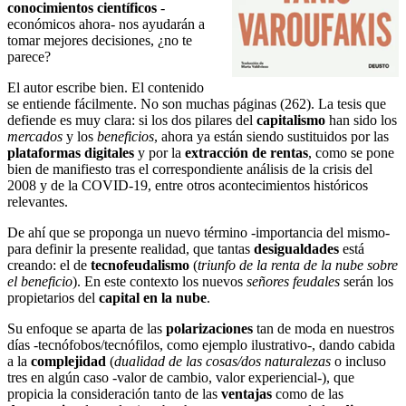
conocimientos científicos
-
económicos ahora- nos ayudarán a
tomar mejores decisiones, ¿no te
parece?
El autor escribe bien. El contenido
se entiende fácilmente. No son muchas páginas (262). La tesis que
defiende es muy clara: si los dos pilares del
capitalismo
han sido los
mercados
y los
beneficios
, ahora ya están siendo sustituidos por las
plataformas digitales
y por la
extracción de rentas
, como se pone
bien de manifiesto tras el correspondiente análisis de la crisis del
2008 y de la COVID-19, entre otros acontecimientos históricos
relevantes.
De ahí que se proponga un nuevo término -importancia del mismo-
para definir la presente realidad, que tantas
desigualdades
está
creando: el de
tecnofeudalismo
(
triunfo de la renta de la nube sobre
el beneficio
). En este contexto los nuevos
señores feudales
serán los
propietarios del
capital en la nube
.
Su enfoque se aparta de las
polarizaciones
tan de moda en nuestros
días -tecnófobos/tecnófilos, como ejemplo ilustrativo-, dando cabida
a la
complejidad
(
dualidad de las cosas/dos naturalezas
o incluso
tres en algún caso -valor de cambio, valor experiencial-), que
propicia la consideración tanto de las
ventajas
como de las