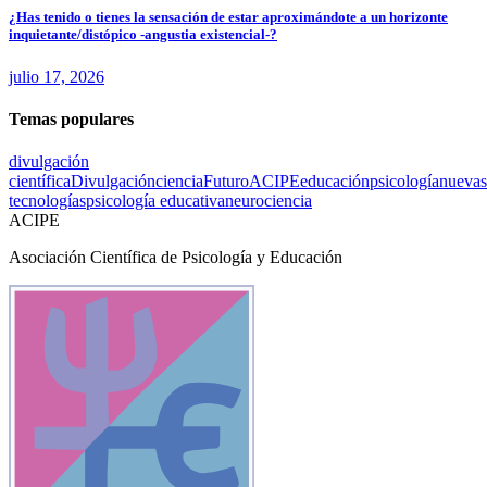
¿Has tenido o tienes la sensación de estar aproximándote a un horizonte
inquietante/distópico -angustia existencial-?
julio 17, 2026
Temas populares
divulgación
científica
Divulgación
ciencia
Futuro
ACIPE
educación
psicología
nuevas
tecnologías
psicología educativa
neurociencia
ACIPE
Asociación Científica de Psicología y Educación