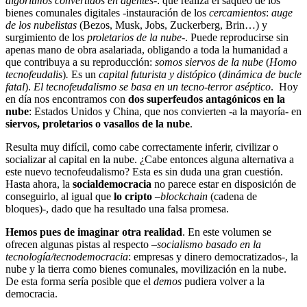
algoritmos convertidos en agentes
-: que realiza el saqueo de los
bienes comunales digitales -instauración de los
cercamientos
:
auge
de los nubelistas
(Bezos, Musk, Jobs, Zuckerberg, Brin…) y
surgimiento de los
proletarios de la nube
-. Puede reproducirse sin
apenas mano de obra asalariada, obligando a toda la humanidad a
que contribuya a su reproducción:
somos siervos de la nube
(
Homo
tecnofeudalis
)
.
Es un
capital futurista y distópico
(
dinámica de bucle
fatal
).
El tecnofeudalismo se basa en un tecno-terror aséptico
. Hoy
en día nos encontramos con
dos superfeudos antagónicos en la
nube
: Estados Unidos y China, que nos convierten -a la mayoría- en
siervos, proletarios o vasallos de la nube
.
Resulta muy difícil, como cabe correctamente inferir, civilizar o
socializar al capital en la nube. ¿Cabe entonces alguna alternativa a
este nuevo tecnofeudalismo? Esta es sin duda una gran cuestión.
Hasta ahora, la
socialdemocracia
no parece estar en disposición de
conseguirlo, al igual que
lo cripto
–
blockchain
(cadena de
bloques)-, dado que ha resultado una falsa promesa.
Hemos pues de imaginar otra realidad
. En este volumen se
ofrecen algunas pistas al respecto –
socialismo basado en la
tecnología/tecnodemocracia
: empresas y dinero democratizados-, la
nube y la tierra como bienes comunales, movilización en la nube.
De esta forma sería posible que el
demos
pudiera volver a la
democracia.