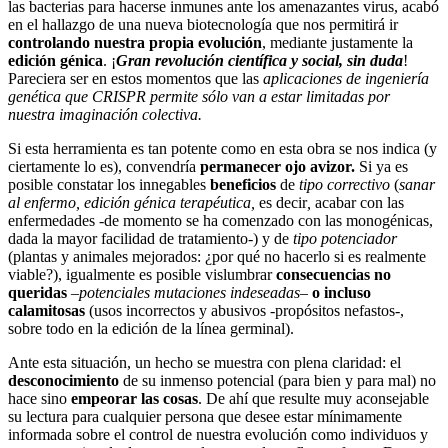
las bacterias para hacerse inmunes ante los amenazantes virus, acabó
en el hallazgo de una nueva biotecnología que nos permitirá ir
controlando nuestra propia evolución
, mediante justamente la
edición génica
. ¡
Gran revolución científica y social, sin duda
!
Pareciera ser en estos momentos que las
aplicaciones de ingeniería
genética que CRISPR permite sólo van a estar limitadas por
nuestra imaginación colectiva.
Si esta herramienta es tan potente como en esta obra se nos indica (y
ciertamente lo es), convendría
permanecer ojo avizor.
Si ya es
posible constatar los innegables
beneficios
de
tipo correctivo
(
sanar
al enfermo, edición génica terapéutica,
es decir
,
acabar con las
enfermedades -de momento se ha comenzado con las monogénicas,
dada la mayor facilidad de tratamiento-) y de
tipo potenciador
(plantas y animales mejorados: ¿por qué no hacerlo si es realmente
viable?), igualmente es posible vislumbrar
consecuencias no
queridas
–
potenciales mutaciones indeseadas
–
o incluso
calamitosas
(usos incorrectos y abusivos -propósitos nefastos-,
sobre todo en la edición de la línea germinal).
Ante esta situación, un hecho se muestra con plena claridad: el
desconocimiento
de su inmenso potencial (para bien y para mal) no
hace sino
empeorar las cosas
. De ahí que resulte muy aconsejable
su lectura para cualquier persona que desee estar mínimamente
informada sobre el control de nuestra evolución como individuos y