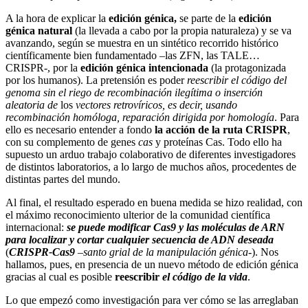
A la hora de explicar la
edición génica,
se parte de la
edición
génica natural
(la llevada a cabo por la propia naturaleza) y se va
avanzando, según se muestra en un sintético recorrido histórico
científicamente bien fundamentado –las ZFN, las TALE…
CRISPR-, por la
edición génica intencionada
(la protagonizada
por los humanos). La pretensión es poder
reescribir el código del
genoma
sin el riego de recombinación ilegítima o inserción
aleatoria de
los
vectores retrovíricos, es decir, usando
recombinación homóloga, reparación dirigida por homología
. Para
ello es necesario entender a fondo
la acción de la ruta CRISPR
,
con su complemento de genes
cas
y proteínas Cas. Todo ello ha
supuesto un arduo trabajo colaborativo de diferentes investigadores
de distintos laboratorios, a lo largo de muchos años, procedentes de
distintas partes del mundo.
Al final, el resultado esperado en buena medida se hizo realidad, con
el máximo reconocimiento ulterior de la comunidad científica
internacional:
se puede modificar Cas9 y las moléculas de ARN
para localizar y cortar cualquier secuencia de ADN deseada
(
CRISPR-Cas9
–
santo grial de la manipulación génica
-). Nos
hallamos, pues, en presencia de un nuevo método de edición génica
gracias al cual es posible
reescribir
el código de la vida
.
Lo que empezó como investigación para ver cómo se las arreglaban