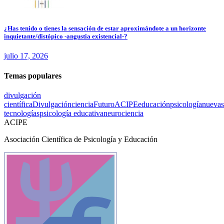
¿Has tenido o tienes la sensación de estar aproximándote a un horizonte
inquietante/distópico -angustia existencial-?
julio 17, 2026
Temas populares
divulgación
científica
Divulgación
ciencia
Futuro
ACIPE
educación
psicología
nuevas
tecnologías
psicología educativa
neurociencia
ACIPE
Asociación Científica de Psicología y Educación