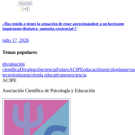
¿Has tenido o tienes la sensación de estar aproximándote a un horizonte
inquietante/distópico -angustia existencial-?
julio 17, 2026
Temas populares
divulgación
científica
Divulgación
ciencia
Futuro
ACIPE
educación
psicología
nuevas
tecnologías
psicología educativa
neurociencia
ACIPE
Asociación Científica de Psicología y Educación