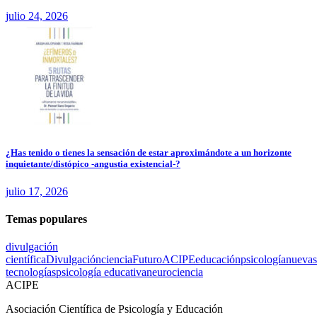
julio 24, 2026
¿Has tenido o tienes la sensación de estar aproximándote a un horizonte
inquietante/distópico -angustia existencial-?
julio 17, 2026
Temas populares
divulgación
científica
Divulgación
ciencia
Futuro
ACIPE
educación
psicología
nuevas
tecnologías
psicología educativa
neurociencia
ACIPE
Asociación Científica de Psicología y Educación