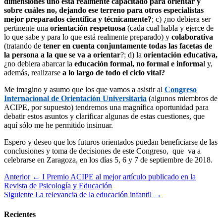
dimensiones uno está realmente capacitado para orientar y
sobre cuáles no, dejando ese terreno para otros especialistas
mejor preparados científica y técnicamente?
; c) ¿no debiera ser
pertinente una
orientación respetuosa
(cada cual habla y ejerce de
lo que sabe y para lo que está realmente preparado) y
colaborativa
(tratando de
tener en cuenta conjuntamente todas las facetas de
la persona a la que se va a orientar
?; d) la
orientación educativa,
¿no debiera abarcar la
educación formal, no formal e informa
l y,
además, realizarse
a lo largo de todo el ciclo vital?
Me imagino y asumo que los que vamos a asistir al
Congreso
Internacional de Orientación Universitaria
(algunos miembros de
ACIPE, por supuesto) tendremos una magnífica oportunidad para
debatir estos asuntos y clarificar algunas de estas cuestiones, que
aquí sólo me he permitido insinuar.
Espero y deseo que los futuros orientados puedan beneficiarse de las
conclusiones y toma de decisiones de este Congreso, que va a
celebrarse en Zaragoza, en los días 5, 6 y 7 de septiembre de 2018.
Anterior
← I Premio ACIPE al mejor artículo publicado en la
Revista de Psicología y Educación
Siguiente
La relevancia de la educación infantil →
Recientes