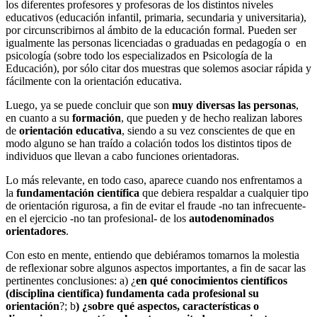
los diferentes profesores y profesoras de los distintos niveles
educativos (educación infantil, primaria, secundaria y universitaria),
por circunscribirnos al ámbito de la educación formal. Pueden ser
igualmente las personas licenciadas o graduadas en pedagogía o en
psicología (sobre todo los especializados en Psicología de la
Educación), por sólo citar dos muestras que solemos asociar rápida y
fácilmente con la orientación educativa.
Luego, ya se puede concluir que son
muy diversas las personas
,
en cuanto a su
formación
, que pueden y de hecho realizan labores
de
orientación educativa
, siendo a su vez conscientes de que en
modo alguno se han traído a colación todos los distintos tipos de
individuos que llevan a cabo funciones orientadoras.
Lo más relevante, en todo caso, aparece cuando nos enfrentamos a
la
fundamentación científica
que debiera respaldar a cualquier tipo
de orientación rigurosa, a fin de evitar el fraude -no tan infrecuente-
en el ejercicio -no tan profesional- de los
autodenominados
orientadores
.
Con esto en mente, entiendo que debiéramos tomarnos la molestia
de reflexionar sobre algunos aspectos importantes, a fin de sacar las
pertinentes conclusiones: a) ¿
en qué conocimientos científicos
(disciplina científica) fundamenta cada profesional su
orientación
?; b
) ¿sobre qué aspectos, características o