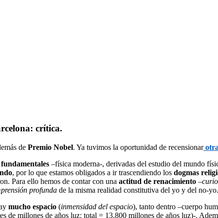
rcelona: crítica.
además de
Premio Nobel
. Ya tuvimos la oportunidad de recensionar
otra
s fundamentales
–física moderna-, derivadas del estudio del mundo físi
endo
, por lo que estamos obligados a ir trascendiendo los
dogmas religi
ron. Para ello hemos de contar con una
actitud de renacimiento
–
curio
prensión profunda
de la misma realidad constitutiva del yo y del no-y
hay
mucho espacio
(
inmensidad del espacio
), tanto dentro –cuerpo hum
es de millones de años luz: total = 13.800 millones de años luz)-. Adem