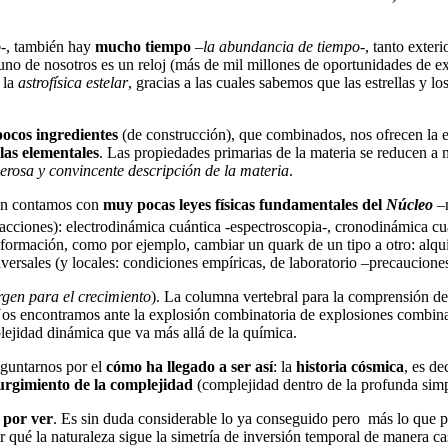
o
-, también hay
mucho tiempo
–
la abundancia de tiempo
-, tanto exter
uno de nosotros es un reloj (más de mil millones de oportunidades de e
 la
astrofísica estelar
, gracias a las cuales sabemos que las estrellas y 
ocos ingredientes
(de construcción), que combinados, nos ofrecen la ex
las elementales
. Las propiedades primarias de la materia se reducen a 
erosa y convincente descripción de la materia
.
n contamos con
muy pocas leyes físicas fundamentales del
Núcleo
–
racciones): electrodinámica cuántica -espectroscopia-, cronodinámica 
nsformación, como por ejemplo, cambiar un quark de un tipo a otro: alqu
versales (y locales: condiciones empíricas, de laboratorio –precauciones
gen para el crecimiento
). La columna vertebral para la comprensión de
os encontramos ante la explosión combinatoria de explosiones combinator
lejidad dinámica que va más allá de la química.
eguntarnos por el
cómo ha llegado a ser así
: la
historia cósmica
, es de
urgimiento de la complejidad
(complejidad dentro de la profunda simp
por ver
. Es sin duda considerable lo ya conseguido pero más lo que 
or qué la naturaleza sigue la simetría de inversión temporal de manera 