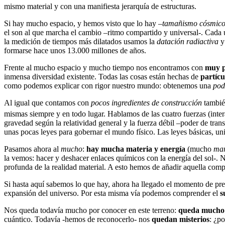
mismo material y con una manifiesta jerarquía de estructuras.
Si hay mucho espacio, y hemos visto que lo hay –
tamañismo cósmic
el son al que marcha el cambio –ritmo compartido y universal-. Cada 
la medición de tiempos más dilatados usamos la
datación radiactiva
y
formarse hace unos 13.000 millones de años.
Frente al mucho espacio y mucho tiempo nos encontramos con
muy p
inmensa diversidad existente. Todas las cosas están hechas de
partícu
como podemos explicar con rigor nuestro mundo: obtenemos una
pod
Al igual que contamos con
pocos ingredientes de construcción
tambié
mismas siempre y en todo lugar. Hablamos de las cuatro fuerzas (inte
gravedad según la relatividad general y la fuerza débil –poder de tra
unas pocas leyes para gobernar el mundo físico. Las leyes básicas, uni
Pasamos ahora al
mucho
:
hay mucha materia y energía
(mucho
mar
la vemos: hacer y deshacer enlaces químicos con la energía del sol-. N
profunda de la realidad material. A esto hemos de añadir aquella comp
Si hasta aquí sabemos lo que hay, ahora ha llegado el momento de pr
expansión del universo. Por esta misma vía podemos comprender el
s
Nos queda todavía mucho por conocer en este terreno:
queda mucho 
cuántico. Todavía -hemos de reconocerlo- nos
quedan misterios
: ¿p