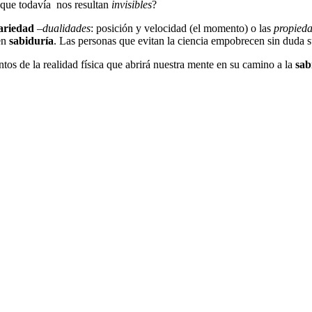
 que todavía nos resultan
invisibles
?
ariedad
–
dualidades
: posición y velocidad (el momento) o las
propied
 en
sabiduría
. Las personas que evitan la ciencia empobrecen sin duda 
os de la realidad física que abrirá nuestra mente en su camino a la
sab