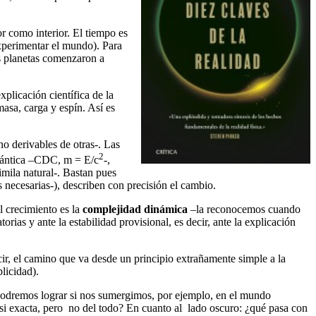
ior como interior. El tiempo es
xperimentar el mundo). Para
los planetas comenzaron a
plicación científica de la
masa, carga y espín. Así es
no derivables de otras-. Las
2
cuántica –CDC, m = E/c
-,
imila natural-. Bastan pues
 necesarias-), describen con precisión el cambio.
l crecimiento es la
complejidad dinámica
–la reconocemos cuando
ias y ante la estabilidad provisional, es decir, ante la explicación
cir, el camino que va desde un principio extrañamente simple a la
licidad).
podremos lograr si nos sumergimos, por ejemplo, en el mundo
casi exacta, pero no del todo? En cuanto al lado oscuro: ¿qué pasa con