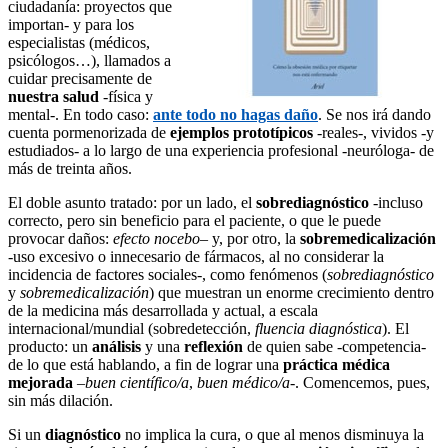
ciudadanía: proyectos que
importan- y para los
especialistas (médicos,
psicólogos…), llamados a
cuidar precisamente de
nuestra salud
-física y
mental-. En todo caso:
ante todo no hagas daño
. Se nos irá dando
cuenta pormenorizada de
ejemplos prototípicos
-reales-, vividos -y
estudiados- a lo largo de una experiencia profesional -neuróloga- de
más de treinta años.
El doble asunto tratado: por un lado, el
sobrediagnóstico
-incluso
correcto, pero sin beneficio para el paciente, o que le puede
provocar daños:
efecto nocebo
– y, por otro, la
sobremedicalización
-uso excesivo o innecesario de fármacos, al no considerar la
incidencia de factores sociales-, como fenómenos (
sobrediagnóstico
y
sobremedicalización
) que muestran un enorme crecimiento dentro
de la medicina más desarrollada y actual, a escala
internacional/mundial (sobredetección,
fluencia diagnóstica
). El
producto: un
análisis
y una
reflexión
de quien sabe -competencia-
de lo que está hablando, a fin de lograr una
práctica médica
mejorada
–
buen científico/a
,
buen médico/a
-. Comencemos, pues,
sin más dilación.
Si un
diagnóstico
no implica la cura, o que al menos disminuya la