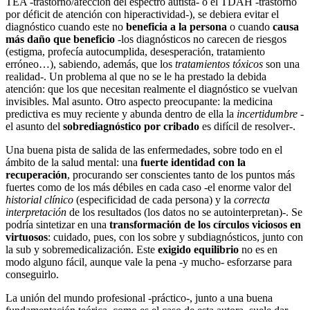
TEA -trastorno/afección del espectro autista- o el TDAH -trastorno
por déficit de atención con hiperactividad-), se debiera evitar el
diagnóstico cuando este no
beneficia a la persona
o cuando
causa
más daño que beneficio
-los diagnósticos no carecen de riesgos
(estigma, profecía autocumplida, desesperación, tratamiento
erróneo…), sabiendo, además, que los
tratamientos tóxicos
son una
realidad-. Un problema al que no se le ha prestado la debida
atención: que los que necesitan realmente el diagnóstico se vuelvan
invisibles. Mal asunto. Otro aspecto preocupante: la medicina
predictiva es muy reciente y abunda dentro de ella la
incertidumbre
-
el asunto del
sobrediagnóstico por cribado
es difícil de resolver-.
Una buena pista de salida de las enfermedades, sobre todo en el
ámbito de la salud mental: una
fuerte identidad con la
recuperación
, procurando ser conscientes tanto de los puntos más
fuertes como de los más débiles en cada caso -el enorme valor del
historial clínico
(especificidad de cada persona) y la
correcta
interpretación
de los resultados (los datos no se autointerpretan)-. Se
podría sintetizar en una
transformación de los círculos viciosos en
virtuosos
: cuidado, pues, con los sobre y subdiagnósticos, junto con
la sub y sobremedicalización. Este
exigido equilibrio
no es en
modo alguno fácil, aunque vale la pena -y mucho- esforzarse para
conseguirlo.
La unión del mundo profesional -práctico-, junto a una buena