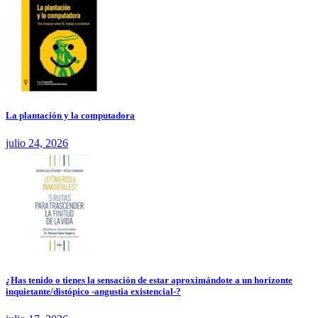
La plantación y la computadora
julio 24, 2026
¿Has tenido o tienes la sensación de estar aproximándote a un horizonte
inquietante/distópico -angustia existencial-?