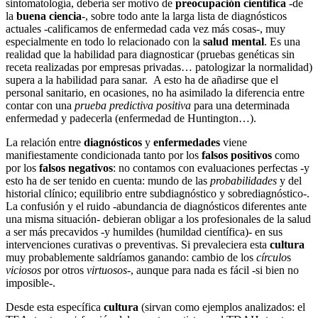
sintomatología, debería ser motivo de
preocupación científica
-de
la
buena ciencia
-, sobre todo ante la larga lista de diagnósticos
actuales -calificamos de enfermedad cada vez más cosas-, muy
especialmente en todo lo relacionado con la
salud mental
. Es una
realidad que la habilidad para diagnosticar (pruebas genéticas sin
receta realizadas por empresas privadas… patologizar la normalidad)
supera a la habilidad para sanar. A esto ha de añadirse que el
personal sanitario, en ocasiones, no ha asimilado la diferencia entre
contar con una
prueba predictiva positiva
para una determinada
enfermedad y padecerla (enfermedad de Huntington…).
La relación entre
diagnósticos
y
enfermedades
viene
manifiestamente condicionada tanto por los
falsos positivos
como
por los
falsos negativos
: no contamos con evaluaciones perfectas -y
esto ha de ser tenido en cuenta: mundo de las
probabilidades
y del
historial clínico; equilibrio entre subdiagnóstico y sobrediagnóstico-.
La confusión y el ruido -abundancia de diagnósticos diferentes ante
una misma situación- debieran obligar a los profesionales de la salud
a ser más precavidos -y humildes (humildad científica)- en sus
intervenciones curativas o preventivas. Si prevaleciera esta
cultura
muy probablemente saldríamos ganando: cambio de los
círculo
s
viciosos
por otros
virtuosos
-, aunque para nada es fácil -si bien no
imposible-.
Desde esta específica
cultura
(sirvan como ejemplos analizados: el