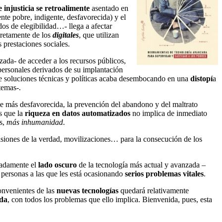
e injusticia se retroalimente
asentado en
nte pobre, indigente, desfavorecida) y el
dos de elegibilidad…- llega a afectar
ncretamente de los
digitales
, que utilizan
s prestaciones sociales.
zada- de acceder a los recursos públicos,
 personales derivados de su implantación
re soluciones técnicas y políticas acaba desembocando en una
distopí
a
temas-.
ase más desfavorecida, la prevención del abandono y del maltrato
es que la
riqueza en datos
automatizados
no implica de inmediato
es,
más inhumanidad
.
isiones de la verdad, movilizaciones… para la consecución de los
ntadamente el
lado oscuro
de la tecnología más actual y avanzada –
 personas a las que les está ocasionando
serios problemas vitales
.
convenientes de las
nuevas tecnologías
quedará relativamente
ada
, con todos los problemas que ello implica. Bienvenida, pues, esta