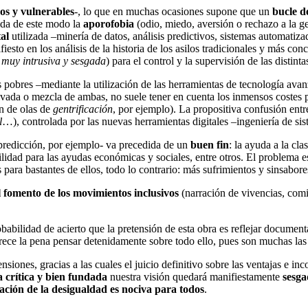
dos y vulnerables
-, lo que en muchas ocasiones supone que un
bucle d
lida de este modo la
aporofobia
(odio, miedo, aversión o rechazo a la ge
tal
utilizada –minería de datos, análisis predictivos, sistemas automatiza
iesto en los análisis de la historia de los asilos tradicionales y más co
 muy intrusiva y sesgada
) para el control y la supervisión de las distinta
 pobres –mediante la utilización de las herramientas de tecnología avan
rivada o mezcla de ambas, no suele tener en cuenta los inmensos costes
ón de olas de
gentrificación
, por ejemplo). La propositiva confusión ent
l
…), controlada por las nuevas herramientas digitales –ingeniería de sis
predicción, por ejemplo- va precedida de un
buen fin
: la ayuda a la cl
ibilidad para las ayudas económicas y sociales, entre otros. El problema 
 para bastantes de ellos, todo lo contrario: más sufrimientos y sinsabor
el fomento de los movimientos inclusivos
(narración de vivencias, com
probabilidad de acierto que la pretensión de esta obra es reflejar docume
rece la pena pensar detenidamente sobre todo ello, pues son muchas las
iones, gracias a las cuales el juicio definitivo sobre las ventajas e in
a crítica y bien fundada
nuestra visión quedará manifiestamente
sesg
ción de la desigualdad es nociva para todos
.