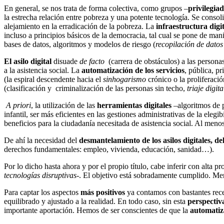
En general, se nos trata de forma colectiva, como grupos –
privilegia
la estrecha relación entre pobreza y una potente tecnología. Se conso
alejamiento en la erradicación de la pobreza. La
infraestructura digi
incluso a principios básicos de la democracia, tal cual se pone de manif
bases de datos, algoritmos y modelos de riesgo (
recopilación de datos
El asilo digital
disuade
de facto
(carrera de obstáculos) a las personas
a la asistencia social. La
automatización
de los servicios
, pública, p
(la espiral descendente hacia el
sinhogarismo
crónico o la proliferaci
(clasificación y criminalización de las personas sin techo,
triaje digita
A priori
, la utilización de las
herramientas digitales
–algoritmos de 
infantil, ser más eficientes en las gestiones administrativas de la eleg
beneficios para la ciudadanía necesitada de asistencia social. Al menos
De ahí la necesidad del
desmantelamiento de los asilos digitales, d
derechos fundamentales: empleo, vivienda, educación, sanidad…).
Por lo dicho hasta ahora y por el propio título, cabe inferir con alta 
tecnologías disruptivas
-. El objetivo está sobradamente cumplido. Me
Para captar los aspectos
más positivos
ya contamos con bastantes recens
equilibrado y ajustado a la realidad. En todo caso, sin esta
perspectiv
importante aportación. Hemos de ser conscientes de que la
automatiza