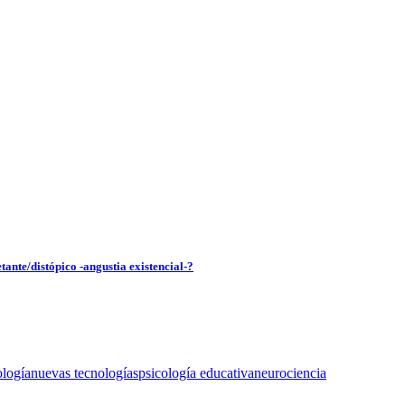
tante/distópico -angustia existencial-?
ología
nuevas tecnologías
psicología educativa
neurociencia