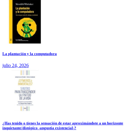
La plantación y la computadora
julio 24, 2026
¿Has tenido o tienes la sensación de estar aproximándote a un horizonte
inquietante/distópico -angustia existencial-?