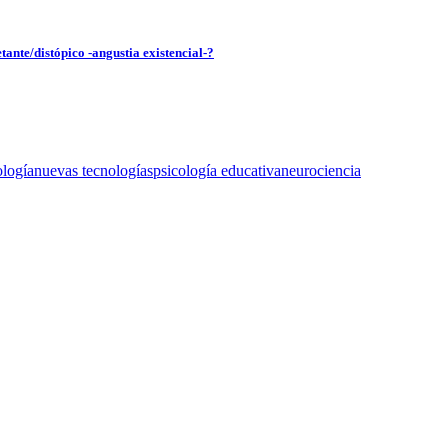
tante/distópico -angustia existencial-?
ología
nuevas tecnologías
psicología educativa
neurociencia