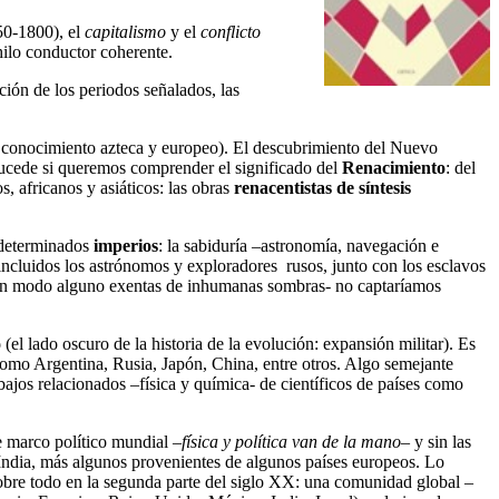
0-1800), el
capitalismo
y el
conflicto
hilo conductor coherente.
nción de los periodos señalados, las
 conocimiento azteca y europeo). El descubrimiento del Nuevo
sucede si queremos comprender el significado del
Renacimiento
: del
, africanos y asiáticos: las obras
renacentistas de síntesis
e determinados
imperios
: la sabiduría –astronomía, navegación e
, incluidos los astrónomos y exploradores rusos, junto con los esclavos
ces en modo alguno exentas de inhumanas sombras- no captaríamos
o
(el lado oscuro de la historia de la evolución: expansión militar). Es
 como Argentina, Rusia, Japón, China, entre otros. Algo semejante
ajos relacionados –física y química- de científicos de países como
 marco político mundial –
física y política van de la mano
– y sin las
, India, más algunos provenientes de algunos países europeos. Lo
sobre todo en la segunda parte del siglo XX: una comunidad global –