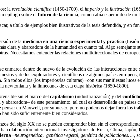
cos: la
revolución científica
(1450-1700), el
imperio
y la
ilustración
(165
n epílogo sobre el
futuro de la ciencia
, como cabía esperar desde un 
car, a título de ejemplos bien ilustrativos de la tesis defendida, y en fu
ersión de la
medicina en una ciencia experimental y práctica
(fusión
más clara y abarcadora de la humanidad en cuanto tal. Algo semejante 
otras. Necesitamos entender las relaciones multidireccionales de europeos
o se enmarca dentro de nuevo de la evolución de las interacciones entr
olinesios y de los exploradores y científicos de algunos países europeos
ón. Sin todos ellos (los imperios/las culturas) –con sus manifiestas lu
la newtoniana y la linneoana- de esta etapa histórica (1650-1800).
rensible sin el marco del
capitalismo
(industrialización) y del
conflict
 y abarcadora
–
de este pensamiento, tal cual es desarrollada en países
 pensar en Maxwell, por supuesto, pero no podemos dejar fuera los trab
o han sido suficientemente bien considerados.
zos del siglo XX no se pueden comprender bien sin el correspondiente
recha colaboración internacional: investigadores de Rusia, China, Japón
oderna
–
neurogenética
,
genética vegetal, genética de poblaciones…
-, 