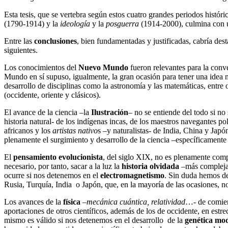
Esta tesis, que se vertebra según estos cuatro grandes periodos históri
(1790-1914) y la
ideología
y la
posguerra
(1914-2000), culmina con u
Entre las
conclusiones
, bien fundamentadas y justificadas, cabría desta
siguientes.
Los conocimientos del
Nuevo Mundo
fueron relevantes para la conv
Mundo en sí supuso, igualmente, la gran ocasión para tener una idea 
desarrollo de disciplinas como la astronomía y las matemáticas, entre 
(occidente, oriente y clásicos).
El avance de la ciencia –la
Ilustración
– no se entiende del todo si n
historia natural- de los indígenas incas, de los maestros navegantes p
africanos y los
artistas nativo
s –y naturalistas- de India, China y Jap
plenamente el surgimiento y desarrollo de la ciencia –específicamente 
El
pensamiento evolucionista
, del siglo XIX, no es plenamente comp
necesario, por tanto, sacar a la luz la
historia olvidada
–más compleja
ocurre si nos detenemos en el
electromagnetismo
. Sin duda hemos de
Rusia, Turquía, India o Japón, que, en la mayoría de las ocasiones, n
Los avances de la
física
–
mecánica cuántica, relatividad
…- de comien
aportaciones de otros científicos, además de los de occidente, en est
mismo es válido si nos detenemos en el desarrollo de la
genética m