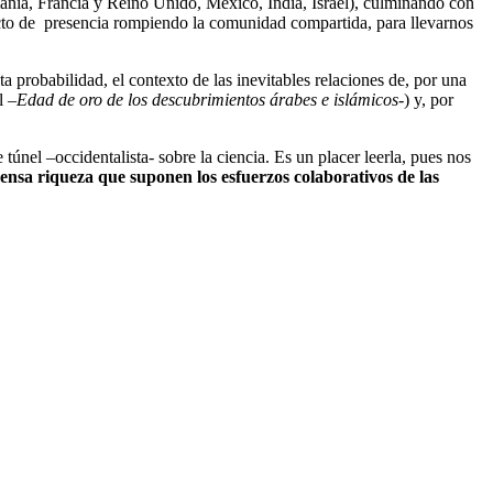
ania, Francia y Reino Unido, México, India, Israel), culminando con
 acto de presencia rompiendo la comunidad compartida, para llevarnos
a probabilidad, el contexto de las inevitables relaciones de, por una
l –
Edad de oro de los descubrimientos árabes e islámicos
-) y, por
 túnel –occidentalista- sobre la ciencia. Es un placer leerla, pues nos
ensa riqueza que suponen los esfuerzos colaborativos de las