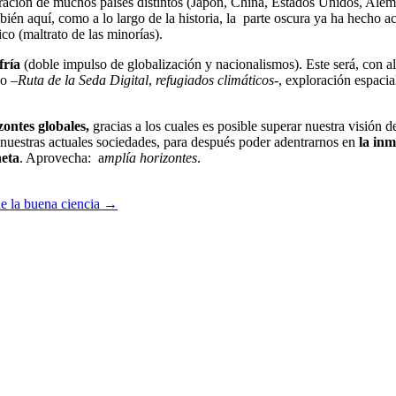
ración de muchos países distintos (Japón, China, Estados Unidos, Alem
bién aquí, como a lo largo de la historia, la parte oscura ya ha hecho
ico (maltrato de las minorías).
fría
(doble impulso de globalización y nacionalismos). Este será, con alt
co –
Ruta de la Seda Digital
,
refugiados climáticos
-, exploración espacia
zontes
globales,
gracias a los cuales es posible superar nuestra visión de
n nuestras actuales sociedades, para después poder adentrarnos en
la inm
neta
. Aprovecha: a
mplía horizontes
.
de la buena ciencia →