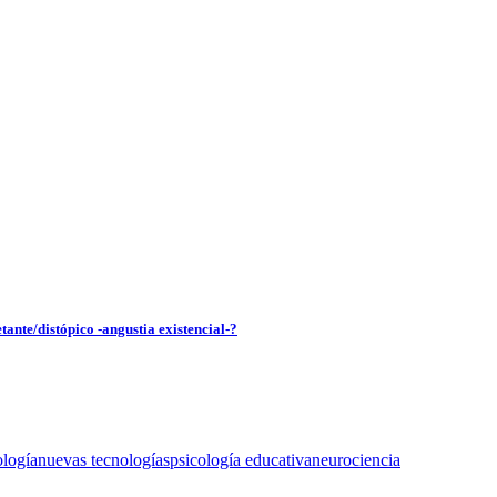
tante/distópico -angustia existencial-?
ología
nuevas tecnologías
psicología educativa
neurociencia