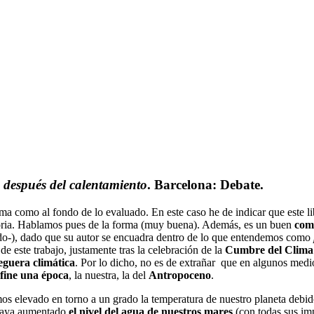
a después del calentamiento
. Barcelona: Debate.
ma como al fondo de lo evaluado. En este caso he de indicar que este lib
toria. Hablamos pues de la forma (muy buena). Además, es un buen
com
ndo-), dado que su autor se encuadra dentro de lo que entendemos como
e este trabajo, justamente tras la celebración de la
Cumbre del Clima
eguera climática
. Por lo dicho, no es de extrañar que en algunos medio
efine una época
, la nuestra, la del
Antropoceno
.
os elevado en torno a un grado la temperatura de nuestro planeta debid
haya aumentado
el nivel del agua de nuestros mares
(con todas sus im