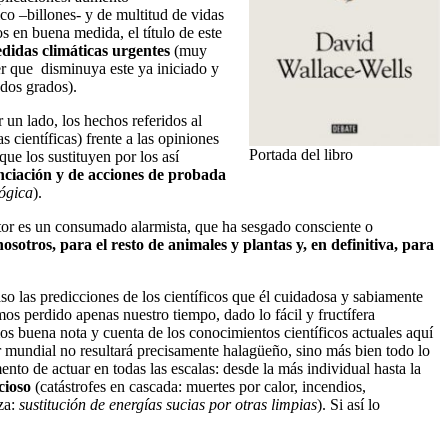
co –billones- y de multitud de vidas
os en buena medida, el título de este
didas climáticas urgentes
(muy
er que disminuya este ya iniciado y
 dos grados).
 un lado, los hechos referidos al
 científicas) frente a las opiniones
Portada del libro
ue los sustituyen por los así
enciación y de acciones de probada
lógica
).
r es un consumado alarmista, que ha sesgado consciente o
sotros, para el resto de animales y plantas y, en definitiva, para
so las predicciones de los científicos que él cuidadosa y sabiamente
os perdido apenas nuestro tiempo, dado lo fácil y fructífera
os buena nota y cuenta de los conocimientos científicos actuales aquí
r mundial no resultará precisamente halagüeño, sino más bien todo lo
ento de actuar en todas las escalas: desde la más individual hasta la
cioso
(catástrofes en cascada: muertes por calor, incendios,
za:
sustitución de energías sucias por otras limpias
). Si así lo