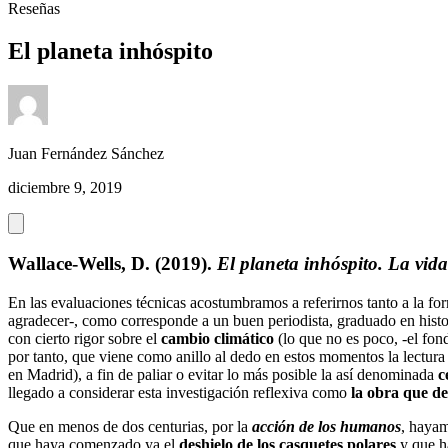
Reseñas
El planeta inhóspito
Juan Fernández Sánchez
diciembre 9, 2019
Wallace-Wells, D. (2019).
El planeta inhóspito. La vid
En las evaluaciones técnicas acostumbramos a referirnos tanto a la for
agradecer-, como corresponde a un buen periodista, graduado en his
con cierto rigor sobre el
cambio climático
(lo que no es poco, -el fo
por tanto, que viene como anillo al dedo en estos momentos la lectura d
en Madrid), a fin de paliar o evitar lo más posible la así denominada
c
llegado a considerar esta investigación reflexiva como
la obra que d
Que en menos de dos centurias, por la
acción de los humanos
, hayam
que haya comenzado ya el
deshielo de los casquetes polares
y que 