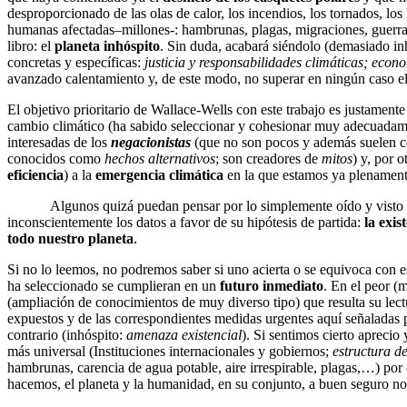
desproporcionado de las olas de calor, los incendios, los tornados, lo
humanas afectadas–millones-: hambrunas, plagas, migraciones, guerr
libro: el
planeta inhóspito
. Sin duda, acabará siéndolo (demasiado in
concretas y específicas:
justicia y responsabilidades climáticas; eco
avanzado calentamiento y, de este modo, no superar en ningún caso e
El objetivo prioritario de Wallace-Wells con este trabajo es justamente
cambio climático (ha sabido seleccionar y cohesionar muy adecuadamente
interesadas de los
negacionistas
(que no son pocos y además suelen con
conocidos como
hechos alternativos
; son creadores de
mitos
) y, por o
eficiencia
) a la
emergencia climática
en la que estamos ya plenamen
Algunos quizá puedan pensar por lo simplemente oído y visto hasta
inconscientemente los datos a favor de su hipótesis de partida:
la exis
todo nuestro planeta
.
Si no lo leemos, no podremos saber si uno acierta o se equivoca con es
ha seleccionado se cumplieran en un
futuro inmediato
. En el peor (
(ampliación de conocimientos de muy diverso tipo) que resulta su lect
expuestos y de las correspondientes medidas urgentes aquí señaladas 
contrario (inhóspito:
amenaza existencial
). Si sentimos cierto aprecio
más universal (Instituciones internacionales y gobiernos;
estructura d
hambrunas, carencia de agua potable, aire irrespirable, plagas,…) por
hacemos, el planeta y la humanidad, en su conjunto, a buen seguro no