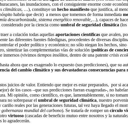
s huracanes, las inundaciones, con el consiguiente enorme coste económi
as
climáticas
, …), constituye un
hecho manifiesto
que justifica, al men
hóspito habría que decir)
a menos que tomemos de forma inmediata
me
nomía descarbonizada, sistema energético renovable,…
), capaces de hac
l considerado por la ciencia como
umbral de seguridad climática
(los
 traer a colación todas aquellas
aportaciones científicas
que avalen, por
 las diferentes fuentes fidedignas, procedentes de diversas disciplinas
trolar el poder político y económico; no sólo niegan los hechos, sino q
tro, sintetizar las complementarias vías de solución (
políticas de conci
te inmersos (vivimos
tiempos insólitos
, dentro de una patente
crisis eco
 ahora que es exagerado lo expuesto (sus predicciones), que su auto
tencia del cambio climático y sus devastadoras consecuencias para no
tos juicios de valor. Entiendo que mejor es estar preparados, por si aca
mejor) de los casos –que sus predicciones fueran exageradas-, no habríam
ura. Mi opinión, como científico, es que, lamentablemente, si no tomam
para no sobrepasar el
umbral de seguridad climática
, nuestro porveni
 y cariño reales por las generaciones futuras, tal vez haya llegado el mom
e gobernanza mundial del carbono
). Se trataría de romper un
círculo vi
 otro
virtuoso
(cascadas de beneficio mutuo entre nosotros y la naturale
s lo agradecerán.