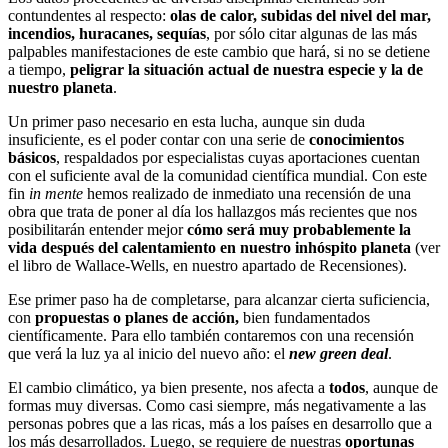
contundentes al respecto:
olas de calor, subidas del nivel del mar,
incendios, huracanes, sequías
, por sólo citar algunas de las más
palpables manifestaciones de este cambio que hará, si no se detiene
a tiempo,
peligrar la situación actual de nuestra especie y la de
nuestro planeta
.
Un primer paso necesario en esta lucha, aunque sin duda
insuficiente, es el poder contar con una serie de
conocimientos
básicos
, respaldados por especialistas cuyas aportaciones cuentan
con el suficiente aval de la comunidad científica mundial. Con este
fin
in mente
hemos realizado de inmediato una recensión de una
obra que trata de poner al día los hallazgos más recientes que nos
posibilitarán entender mejor
cómo será muy probablemente la
vida después del calentamiento en nuestro inhóspito planeta
(ver
el libro de Wallace-Wells, en nuestro apartado de Recensiones).
Ese primer paso ha de completarse, para alcanzar cierta suficiencia,
con
propuestas o planes de acción,
bien fundamentados
científicamente. Para ello también contaremos con una recensión
que verá la luz ya al inicio del nuevo año: el
new green deal
.
El cambio climático, ya bien presente, nos afecta a
todos
, aunque de
formas muy diversas. Como casi siempre, más negativamente a las
personas pobres que a las ricas, más a los países en desarrollo que a
los más desarrollados. Luego, se requiere de nuestras
oportunas