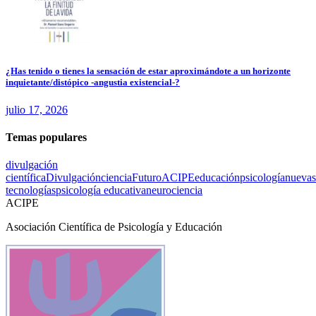
¿Has tenido o tienes la sensación de estar aproximándote a un horizonte
inquietante/distópico -angustia existencial-?
julio 17, 2026
Temas populares
divulgación
científica
Divulgación
ciencia
Futuro
ACIPE
educación
psicología
nuevas
tecnologías
psicología educativa
neurociencia
ACIPE
Asociación Científica de Psicología y Educación