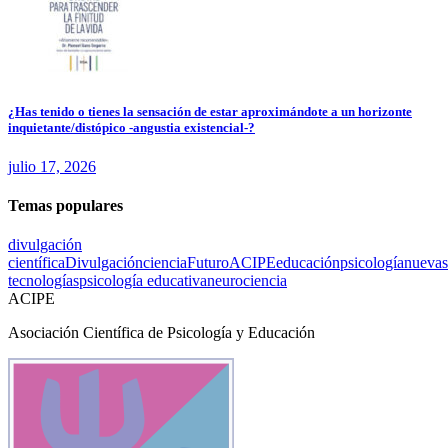
¿Has tenido o tienes la sensación de estar aproximándote a un horizonte
inquietante/distópico -angustia existencial-?
julio 17, 2026
Temas populares
divulgación
científica
Divulgación
ciencia
Futuro
ACIPE
educación
psicología
nuevas
tecnologías
psicología educativa
neurociencia
ACIPE
Asociación Científica de Psicología y Educación