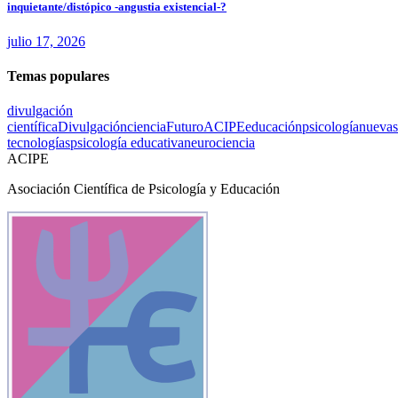
inquietante/distópico -angustia existencial-?
julio 17, 2026
Temas populares
divulgación
científica
Divulgación
ciencia
Futuro
ACIPE
educación
psicología
nuevas
tecnologías
psicología educativa
neurociencia
ACIPE
Asociación Científica de Psicología y Educación