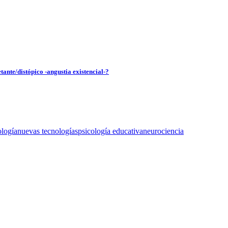
tante/distópico -angustia existencial-?
ología
nuevas tecnologías
psicología educativa
neurociencia