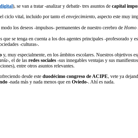
digital
), se van a tratar -analizar y debatir- tres asuntos de
capital impo
el ciclo vital, incluido por tanto el
envejecimiento
, aspecto este muy im
te modo los deseos -impulsos- permanentes de nuestro cerebro de
Homo 
os que se tenga en cuenta a los dos agentes principales -profesorado y e
ociedades -culturas-.
o
y, muy especialmente, en los ámbitos escolares. Nuestros objetivos esp
anía
-, el de las
redes sociales
-sus innegables ventajas y sus manifiestos
iones), entre otros asuntos relevantes.
r ofreciendo desde este
duodécimo congreso de ACIPE
, vete ya dejan
endo
-nada más y nada menos que en
Oviedo
-. Ahí es nada.