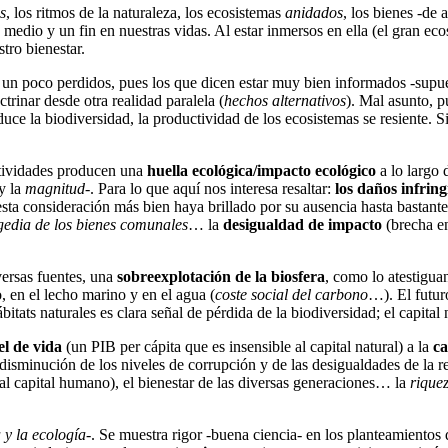
s
, los ritmos de la naturaleza, los ecosistemas
anidados
, los bienes -de
n medio y un fin en nuestras vidas. Al estar inmersos en ella (el gran e
tro bienestar.
 un poco perdidos, pues los que dicen estar muy bien informados -supu
trinar desde otra realidad paralela (
hechos alternativos
). Mal asunto, 
reduce la biodiversidad, la productividad de los ecosistemas se resiente. 
ctividades producen una
huella ecológica/impacto ecológico
a lo largo 
y la
magnitud
-. Para lo que aquí nos interesa resaltar:
los daños infrin
ta consideración más bien haya brillado por su ausencia hasta bastante
agedia de los bienes comunales
… la
desigualdad de impacto
(brecha en
versas fuentes, una
sobreexplotación de la biosfera
, como lo atestigua
 en el lecho marino y en el agua (
coste social del carbono
…). El futur
bitats naturales es clara señal de pérdida de la biodiversidad; el capital
el de vida
(un PIB per cápita que es insensible al capital natural) a la
ca
s, disminución de los niveles de corrupción y de las desigualdades de la 
y al capital humano), el bienestar de las diversas generaciones… la
riquez
 y la ecología
-. Se muestra rigor -buena ciencia- en los planteamientos q