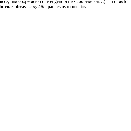
émicos, una cooperación que engendra más cooperación…). Tú dirás lo
buenas obras
–
muy útil
– para estos momentos.