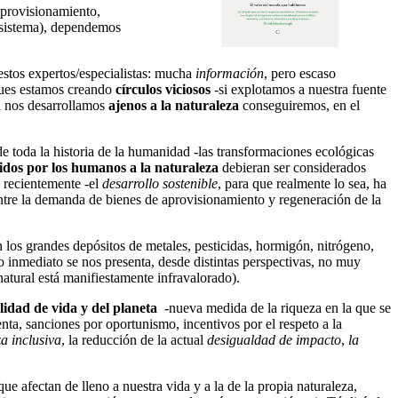
 aprovisionamiento,
cosistema), dependemos
estos expertos/especialistas: mucha
información
, pero escaso
pues estamos creando
círculos viciosos
-si explotamos a nuestra fuente
Si nos desarrollamos
ajenos a la naturaleza
conseguiremos, en el
de toda la historia de la humanidad -las transformaciones ecológicas
gidos por los humanos a la naturaleza
debieran ser considerados
 recientemente -el
desarrollo sostenible
, para que realmente lo sea, ha
tre la demanda de bienes de aprovisionamiento y regeneración de la
n los grandes depósitos de metales, pesticidas, hormigón, nitrógeno,
o inmediato se nos presenta, desde distintas perspectivas, no muy
 natural está manifiestamente infravalorado).
lidad de vida
y del planeta
-nueva medida de la riqueza en la que se
renta, sanciones por oportunismo, incentivos por el respeto a la
a inclusiva
, la reducción de la actual
desigualdad de impacto
,
la
ue afectan de lleno a nuestra vida y a la de la propia naturaleza,