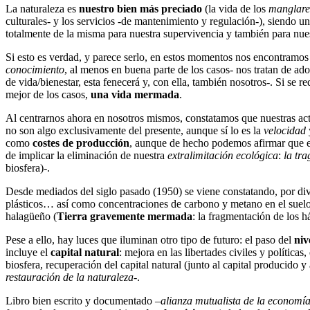
La naturaleza es
nuestro bien más preciado
(la vida de los
manglare
culturales- y los servicios -de mantenimiento y regulación-), siendo u
totalmente de la misma para nuestra supervivencia y también para nues
Si esto es verdad, y parece serlo, en estos momentos nos encontramos
conocimiento
, al menos en buena parte de los casos- nos tratan de adoc
de vida/bienestar, esta fenecerá y, con ella, también nosotros-. Si se 
mejor de los casos,
una vida mermada
.
Al centrarnos ahora en nosotros mismos, constatamos que nuestras a
no son algo exclusivamente del presente, aunque sí lo es la
velocidad
como
costes de producción
, aunque de hecho podemos afirmar que es
de implicar la eliminación de nuestra
extralimitación ecológica
:
la tr
biosfera)-.
Desde mediados del siglo pasado (1950) se viene constatando, por di
plásticos… así como concentraciones de carbono y metano en el suelo,
halagüeño (
Tierra gravemente mermada
: la fragmentación de los há
Pese a ello, hay luces que iluminan otro tipo de futuro: el paso del
niv
incluye el
capital natural
: mejora en las libertades civiles y política
biosfera, recuperación del capital natural (junto al capital producido 
restauración de la naturaleza
-.
Libro bien escrito y documentado –
alianza mutualista de la economía