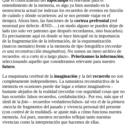
Que el conocimiento del
hipocampo
es relevante para el
entendimiento de la memoria, es algo ya bien asentado en la
neurociencia actual (se indexan los recuerdos de eventos en función
de cuándo y dónde ocurrieron: así se nos permite viajar en el
tiempo). Ahora bien, las funciones de la
corteza prefrontal
(red
neuronal por defecto -RND-…) en modo alguno se pueden dejar de
lado (no solo ver patrones que después recordamos, sino buscarlos).
Es precisamente aquí en donde se hace hincapié en la importancia
de la fragmentación de la información, de la esquematización
(marcos mentales) frente a la memoria de tipo fotográfico (
recordar
es una reconstrucción imaginativa
). No somos un mero archivo de
recuerdos -ni a corto ni a largo plazo-.
Priorizamos la información
,
seleccionando aquello que consideramos relevante para nuestro
futuro
.
La maquinaria cerebral de la
imaginación
y la del
recuerdo
no son
completamente independientes. La naturaleza reconstructiva de la
memoria en ocasiones puede dar lugar a relatos imaginativos -
bastante alejados de la realidad (recordar con seguridad cosas que no
han ocurrido: falsos recuerdos, confabulación)-. Por eso, más que el
símil de la
foto
– recuerdos verdaderos/falsos- tal vez el de la
pintura
-mezcla de fragmentos del pasado y vivencia personal del presente
(con
control de la realidad
)- se ajuste más a cómo funciona nuestra
memoria. Así pues, nuestros recuerdos reflejan tanto nuestras
vivencias como la interpretación que hacemos de ellas.