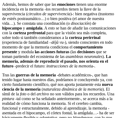
Además, hemos de saber que las
emociones
tienen una enorme
incidencia en la memoria -los recuerdos tienen la llave de la
supervivencia (
circuitos de supervivencia
)-: bien negativa (trastorno
de estrés postraumático…) o bien positiva (el amor de nuestra
vida…). Se constata una coordinación (o
disociación
) de
hipocampo
y
amígdala
. A esto se han de añadir las comunicaciones
con la
corteza prefrontal
para que la visión sea más completa,
sobre todo si también consideramos a la
corteza perirrinal
(experiencia de familiaridad –
déjà vu
-), siendo conscientes en todo
momento de que la memoria condiciona el
comportamiento
presente
y modula
las acciones futuras
(las
decisiones
que se
toman partiendo del ecosistema de las
asambleas neuronales
).
La
memoria, además de reproducir el pasado, nos orienta en el
futuro
-predecir el futuro:
instrucciones de la memo
ria-.
Tras las
guerras de la memoria
-debates académicos-, que han
tenido lugar hasta nuestros días, podríamos ir concluyendo ya, con
cierto fundamento científico, qué nos aporta justamente esta
nueva
ciencia de la memoria
(
naturaleza dinámica de la memoria
). El
símil de la
foto
o del
archivo
no son válidos para los recuerdos. Una
pintura
-tal como se ha señalado anteriormente-, se acerca más a la
realidad de cómo funciona la memoria. Si el cerebro cambia,
funcional y estructuralmente, debido al aprendizaje, la memoria -
asentada en el hipocampo, el córtex fontal, la amígdala…- ha de ser
básicamente
flexible
y
adaptativa
, pero no
blandengue
, con lo que