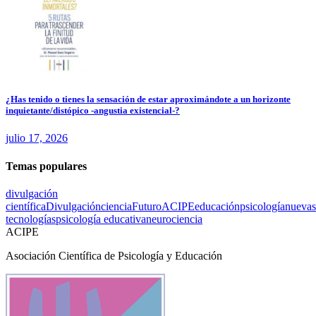
¿Has tenido o tienes la sensación de estar aproximándote a un horizonte
inquietante/distópico -angustia existencial-?
julio 17, 2026
Temas populares
divulgación
científica
Divulgación
ciencia
Futuro
ACIPE
educación
psicología
nuevas
tecnologías
psicología educativa
neurociencia
ACIPE
Asociación Científica de Psicología y Educación