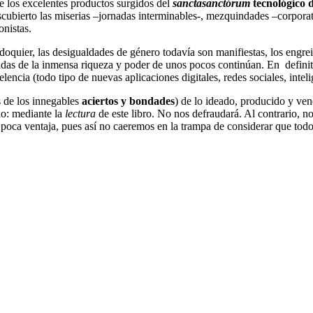
ce los excelentes productos surgidos del
sanctasanctórum
tecnológico 
escubierto las miserias –jornadas interminables-, mezquindades –corpora
onistas.
oquier, las desigualdades de género todavía son manifiestas, los engre
vadas de la inmensa riqueza y poder de unos pocos continúan. En definit
lencia (todo tipo de nuevas aplicaciones digitales, redes sociales, inteli
 de los innegables
aciertos y bondades
) de lo ideado, producido y ve
o: mediante la
lectura
de este libro. No nos defraudará. Al contrario, no
 poca ventaja, pues así no caeremos en la trampa de considerar que todo