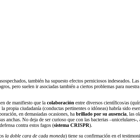
 insospechados, también ha supuesto efectos perniciosos indeseados. Las 
ogros, pero suelen ir asociadas también a ciertos problemas para nuestra
en de manifiesto que la
colaboración
entre diversos científicos/as (qu
 la propia ciudadanía (conductas pertinentes o idóneas) habría sido esenc
aboración, en demasiadas ocasiones, ha
brillado por su ausencia
, las o
s anchas. No deja de ser curioso que con las bacterias –unicelulares-, a 
efensa contra estos fagos (
sistema CRISPR
).
nos
la doble cara de cada moneda
) tiene su confirmación en el testimon