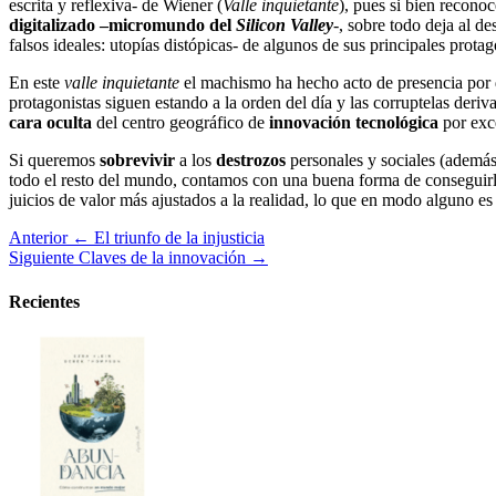
escrita y reflexiva- de Wiener (
Valle inquietante
), pues si bien recono
digitalizado –micromundo del
Silicon Valley
-, sobre todo deja al d
falsos ideales: utopías distópicas- de algunos de sus principales protag
En este
valle inquietante
el machismo ha hecho acto de presencia por d
protagonistas siguen estando a la orden del día y las corruptelas deri
cara oculta
del centro geográfico de
innovación tecnológica
por exce
Si queremos
sobrevivir
a los
destrozos
personales y sociales (además
todo el resto del mundo, contamos con una buena forma de conseguirl
juicios de valor más ajustados a la realidad, lo que en modo alguno es
Anterior
← El triunfo de la injusticia
Siguiente
Claves de la innovación →
Recientes