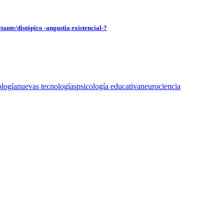
tante/distópico -angustia existencial-?
ología
nuevas tecnologías
psicología educativa
neurociencia