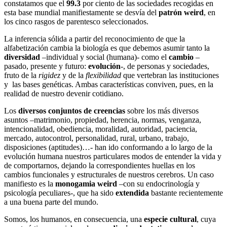
constatamos que el
99.3
por ciento de las sociedades recogidas en
esta base mundial manifiestamente se desvía del
patrón weird
, en
los cinco rasgos de parentesco seleccionados.
La inferencia sólida a partir del reconocimiento de que la
alfabetización cambia la biología es que debemos asumir tanto la
diversidad
–individual y social (humana)- como el
cambio
–
pasado, presente y futuro:
evolución
-, de personas y sociedades,
fruto de la
rigidez
y de la
flexibilidad
que vertebran las instituciones
y las bases genéticas. Ambas características conviven, pues, en la
realidad de nuestro devenir cotidiano.
Los
diversos conjuntos de creencias
sobre los más diversos
asuntos –matrimonio, propiedad, herencia, normas, venganza,
intencionalidad, obediencia, moralidad, autoridad, paciencia,
mercado, autocontrol, personalidad, rural, urbano, trabajo,
disposiciones (aptitudes)…- han ido conformando a lo largo de la
evolución humana nuestros particulares modos de entender la vida y
de comportarnos, dejando la correspondientes huellas en los
cambios funcionales y estructurales de nuestros cerebros. Un caso
manifiesto es la
monogamia weird
–con su endocrinología y
psicología peculiares-, que ha sido
extendida
bastante recientemente
a una buena parte del mundo.
Somos, los humanos, en consecuencia, una
especie cultural
, cuya