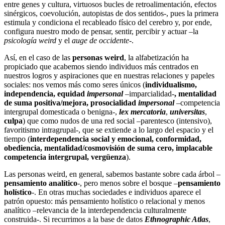
entre genes y cultura, virtuosos bucles de retroalimentación, efectos
sinérgicos, coevolución, autopistas de dos sentidos-, pues la primera
estimula y condiciona el recableado físico del cerebro y, por ende,
configura nuestro modo de pensar, sentir, percibir y actuar –la
psicología weird
y el
auge de occidente
-.
Así, en el caso de las
personas weird
, la alfabetización ha
propiciado que acabemos siendo individuos más centrados en
nuestros logros y aspiraciones que en nuestras relaciones y papeles
sociales: nos vemos más como seres únicos (
individualismo,
independencia, equidad
impersonal
–imparcialidad-
, mentalidad
de suma positiva/mejora,
prosocialidad
impersonal
–competencia
intergrupal domesticada o benigna-,
lex mercatoria
,
universitas
,
culpa
) que como nudos de una red social –parentesco (intensivo),
favoritismo intragrupal-, que se extiende a lo largo del espacio y el
tiempo (
interdependencia social y emocional, conformidad,
obediencia, mentalidad/cosmovisión de suma cero, implacable
competencia intergrupal, vergüenza
).
Las personas weird, en general, sabemos bastante sobre cada árbol –
pensamiento analítico
-, pero menos sobre el bosque –
pensamiento
holístico
-. En otras muchas sociedades e individuos aparece el
patrón opuesto: más pensamiento holístico o relacional y menos
analítico –relevancia de la interdependencia culturalmente
construida-. Si recurrimos a la base de datos
Ethnographic Atlas
,