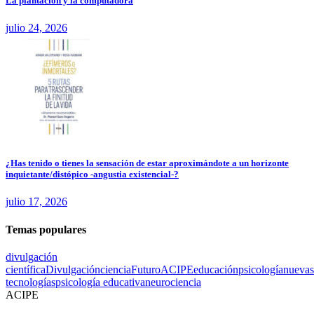
La plantación y la computadora
julio 24, 2026
¿Has tenido o tienes la sensación de estar aproximándote a un horizonte
inquietante/distópico -angustia existencial-?
julio 17, 2026
Temas populares
divulgación
científica
Divulgación
ciencia
Futuro
ACIPE
educación
psicología
nuevas
tecnologías
psicología educativa
neurociencia
ACIPE