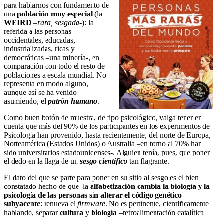
para hablarnos con fundamento de
una
población muy especial
(la
WEIRD
–
rara, sesgada
-): la
referida a las personas
occidentales, educadas,
industrializadas, ricas y
democráticas –una minoría-, en
comparación con todo el resto de
poblaciones a escala mundial. No
representa en modo alguno,
aunque así se ha venido
asumiendo, el
patrón humano
.
Como buen botón de muestra, de tipo psicológico, valga tener en
cuenta que más del 90% de los participantes en los experimentos de
Psicología han provenido, hasta recientemente, del norte de Europa,
Norteamérica (Estados Unidos) o Australia –en torno al 70% han
sido universitarios estadounidenses-. Alguien tenía, pues, que poner
el dedo en la llaga de un
sesgo científico
tan flagrante.
El dato del que se parte para poner en su sitio al sesgo es el bien
constatado hecho de que la
alfabetización cambia la biología y la
psicología de las personas sin alterar el código genético
subyacente
: renueva el
firmware
. No es pertinente, científicamente
hablando, separar
cultura
y
biología
–retroalimentación catalítica