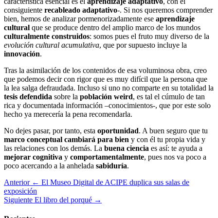
característica esencial es el
aprendizaje adaptativo
, con el
consiguiente
recableado adaptativo
-. Si nos queremos comprender
bien, hemos de analizar pormenorizadamente ese
aprendizaje
cultural
que se produce dentro del amplio marco de los mundos
culturalmente construidos
: somos pues el fruto muy diverso de la
evolución cultural acumulativa
, que por supuesto incluye la
innovación
.
Tras la asimilación de los contenidos de esa voluminosa obra, creo
que podemos decir con rigor que es muy difícil que la persona que
la lea salga defraudada. Incluso si uno no comparte en su totalidad la
tesis defendida
sobre la
población weird
, es tal el cúmulo de tan
rica y documentada información –conocimientos-, que por este solo
hecho ya merecería la pena recomendarla.
No dejes pasar, por tanto, esta
oportunidad
. A buen seguro que tu
marco conceptual
cambiará para bien
y con él tu propia vida y
las relaciones con los demás. La
buena ciencia
es así: te ayuda a
mejorar cognitiva
y
comportamentalmente
, pues nos va poco a
poco acercando a la anhelada
sabiduría
.
Anterior
← El Museo Digital de ACIPE duplica sus salas de
exposición
Siguiente
El libro del porqué →