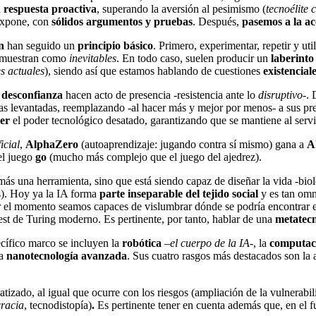
a
respuesta proactiva
, superando la aversión al pesimismo (
tecnoélite 
 expone, con
sólidos argumentos y pruebas
. Después,
pasemos a la ac
n
han seguido un
principio básico
. Primero, experimentar, repetir y uti
e muestran como
inevitables
. En todo caso, suelen producir un
laberinto
s actuales
), siendo así que estamos hablando de cuestiones
existencial
a
desconfianza
hacen acto de presencia -resistencia ante lo
disruptivo
-.
eras levantadas, reemplazando -al hacer más y mejor por menos- a sus p
er
el poder tecnológico desatado, garantizando que se mantiene al servi
icial
,
AlphaZero
(autoaprendizaje: jugando contra sí mismo) gana a
A
el juego
go
(mucho más complejo que el juego del ajedrez).
 más una herramienta, sino que está siendo capaz de diseñar la vida -biolo
s). Hoy ya la IA forma
parte inseparable del tejido social
y es tan omn
r el momento seamos capaces de vislumbrar dónde se podría encontrar el
n test de Turing moderno. Es pertinente, por tanto, hablar de una
metatec
ecífico marco se incluyen la
robótica
–
el cuerpo de la IA
-, la
computac
la
nanotecnología avanzada
. Sus cuatro rasgos más destacados son la 
tizado, al igual que ocurre con los riesgos (ampliación de la vulnerabi
cracia
, tecnodistopía)
.
Es pertinente tener en cuenta además que, en el f