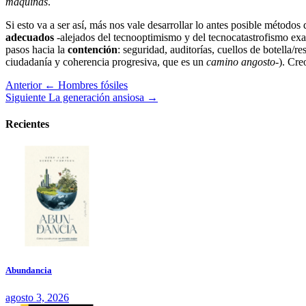
máquinas
.
Si esto va a ser así, más nos vale desarrollar lo antes posible métodos
adecuados
-alejados del tecnooptimismo y del tecnocatastrofismo ex
pasos hacia la
contención
: seguridad, auditorías, cuellos de botella/r
ciudadanía y coherencia progresiva, que es un
camino angosto
-). Cr
Anterior
← Hombres fósiles
Siguiente
La generación ansiosa →
Recientes
Abundancia
agosto 3, 2026