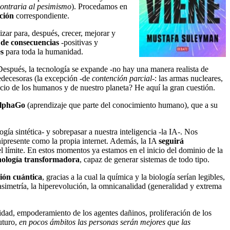
contraria al pesimismo
). Procedamos en
ción
correspondiente.
lizar para, después, crecer, mejorar y
 de consecuencias
-positivas y
es
para toda la humanidad.
 Después, la tecnología se expande -no hay una manera realista de
redecesoras (la excepción -de
contención parcial
-: las armas nucleares,
cio de los humanos y de nuestro planeta? He aquí la gran cuestión.
lphaGo
(aprendizaje que parte del conocimiento humano), que a su
gía sintética- y sobrepasar a nuestra inteligencia -la IA-. Nos
ipresente como la propia internet. Además, la IA
seguirá
 límite. En estos momentos ya estamos en el inicio del dominio de la
nología transformadora
, capaz de generar sistemas de todo tipo.
ión cuántica
, gracias a la cual la química y la biología serían legibles,
asimetría, la hiperevolución, la omnicanalidad (generalidad y extrema
lidad, empoderamiento de los agentes dañinos, proliferación de los
uturo,
en pocos ámbitos las personas serán mejores que las