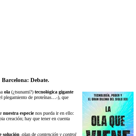
. Barcelona: Debate.
na
ola
(¿tsunami?)
tecnológica
gigante
 del plegamiento de proteínas…-), que
de
nuestra especie
nos pueda ir en ello:
ia creación; hay que tener en cuenta
e
solución
-plan de
contención y control