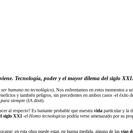
viene. Tecnología, poder y el mayor dilema del siglo XXI
el ser humano no tecnológico
). Nos enfrentamos en estos momentos a u
es beneficios y también peligros, sin precedentes en ambos casos -el éxito
a para siempre
(IA
dixit
).
hacer al respecto? Es bastante probable que nuestra
vida
particular y la 
l siglo XXI
-el
Homo tecnologicus
podría verse amenazado por su prop
ocarse: en esta obra puede estar, en buena medida, alguna de las
vías d