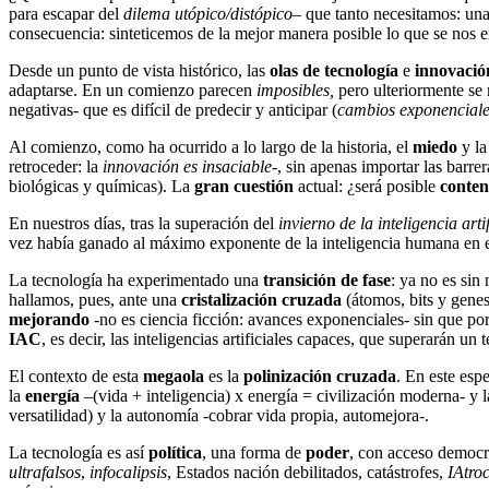
para escapar del
dilema utópico/distópico
– que tanto necesitamos: un
consecuencia: sinteticemos de la mejor manera posible lo que se nos
Desde un punto de vista histórico, las
olas de tecnología
e
innovació
adaptarse. En un comienzo parecen
imposibles,
pero ulteriormente s
negativas- que es difícil de predecir y anticipar (
cambios exponenciale
Al comienzo, como ha ocurrido a lo largo de la historia, el
miedo
y l
retroceder: la
innovación es insaciable
-, sin apenas importar las barr
biológicas y químicas). La
gran cuestión
actual: ¿será posible
conten
En nuestros días, tras la superación del
invierno de la inteligencia artif
vez había ganado al máximo exponente de la inteligencia humana en 
La tecnología ha experimentado una
transición de fase
: ya no es sin
hallamos, pues, ante una
cristalización cruzada
(átomos, bits y gene
mejorando
-no es ciencia ficción: avances exponenciales- sin que po
IAC
, es decir, las inteligencias artificiales capaces, que superarán u
El contexto de esta
megaola
es la
polinización cruzada
. En este esp
la
energía
–(vida + inteligencia) x energía = civilización moderna- y 
versatilidad) y la autonomía -cobrar vida propia, automejora-.
La tecnología es así
política
, una forma de
poder
, con acceso democra
ultrafalsos
,
infocalipsis
, Estados nación debilitados, catástrofes,
IAtro