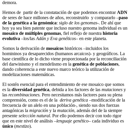
demora.
Hemos de partir de la constatación de que podemos encontrar
ADN
de seres de hace millones de años, reconstruirlo y compararlo –
paso
de la genética a la genómica
:
siglo de los genomas
-. De ahí que
hoy ya sea bien patente que incluso nuestro genoma individual es un
mosaico de múltiples genomas
, fiel reflejo de nuestra
historia
evolutiva
–los/las
Adán y Eva genéticos
– en este planeta.
Somos la derivación de
mosaicos
históricos –incluidos los
homininos ya desaparecidos (humanos arcaicos)- y geográficos. La
base científica de lo dicho viene proporcionada por la reconciliación
del darwinismo y el mendelismo en la
genética de poblaciones
,
dando coherencia a este nuevo marco teórico la utilización de
modelizaciones matemáticas.
El sostén esencial para el entendimiento de ese mosaico que somos
es la
diversidad genética
, debida a los factores de las
mutaciones
y
las
recombinaciones.
Pero necesitamos más factores para su plena
comprensión, como es el de la
deriva genética
–modificación de la
frecuencia de un alelo en una población-, siendo sus dos fuerzas
antagónicas la
migración
y la
mutación
, además del de la siempre
presente
selección natural
. Por ello podemos decir con todo rigor
que en este nivel de análisis –
lenguaje genético
– cada individuo es
único
(
mestizo
).