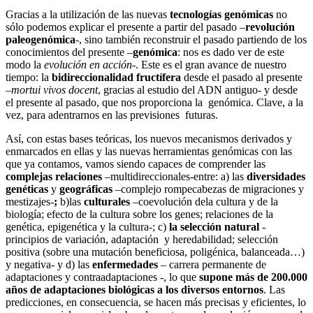
Gracias a la utilización de las nuevas
tecnologías genómicas
no
sólo podemos explicar el presente a partir del pasado –
revolución
paleogenómica
-, sino también reconstruir el pasado partiendo de los
conocimientos del presente –
genómica
: nos es dado ver de este
modo la
evolución en acción
-. Este es el gran avance de nuestro
tiempo: la
bidireccionalidad fructífera
desde el pasado al presente
–
mortui vivos docent
, gracias al estudio del ADN antiguo- y desde
el presente al pasado, que nos proporciona la genómica. Clave, a la
vez, para adentrarnos en las previsiones futuras.
Así, con estas bases teóricas, los nuevos mecanismos derivados y
enmarcados en ellas y las nuevas herramientas genómicas con las
que ya contamos, vamos siendo capaces de comprender las
complejas relaciones
–multidireccionales-entre: a) las
diversidades
genéticas
y
geográficas
–complejo rompecabezas de migraciones y
mestizajes-
;
b)las
culturales
–coevolución dela cultura y de la
biología; efecto de la cultura sobre los genes; relaciones de la
genética, epigenética y la cultura-; c)
la selección natural
-
principios de variación, adaptación y heredabilidad; selección
positiva (sobre una mutación beneficiosa, poligénica, balanceada…)
y negativa- y d)
las
enfermedades
– carrera permanente de
adaptaciones y contraadaptaciones -, lo que
supone más de 200.000
años de adaptaciones biológicas a los diversos entornos
. Las
predicciones, en consecuencia, se hacen más precisas y eficientes, lo