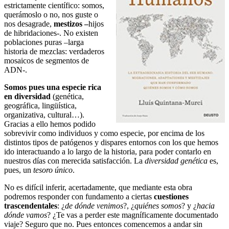
estrictamente científico: somos,
querámoslo o no, nos guste o
nos desagrade,
mestizos –
hijos
de hibridaciones-. No existen
poblaciones puras –larga
historia de mezclas: verdaderos
mosaicos de segmentos de
ADN-.
Somos pues una especie rica
en diversidad
(genética,
geográfica, lingüística,
organizativa, cultural…).
Gracias a ello hemos podido
sobrevivir como individuos y como especie, por encima de los
distintos tipos de patógenos y dispares entornos con los que hemos
ido interactuando a lo largo de la historia, para poder contarlo en
nuestros días con merecida satisfacción. La
diversidad genética
es,
pues, un
tesoro único
.
No es difícil inferir, acertadamente, que mediante esta obra
podremos responder con fundamento a ciertas
cuestiones
trascendentales
: ¿
de dónde venimos
?, ¿
quiénes somos
? y ¿
hacia
dónde vamos
? ¿Te vas a perder este magníficamente documentado
viaje? Seguro que no. Pues entonces comencemos a andar sin