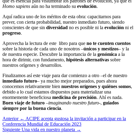
que es esencial para vislumbrar los patrones de evolución, ya que el
Homo sapiens
aún no ha terminado su
evolución
.
Aquí radica uno de los méritos de esta obra: capacitarnos para
prever, con cierta probabilidad, nuestro inmediato futuro, siendo
conscientes de que sin
diversidad
no es posible ni la
evolución
ni el
progreso
.
Aprovecha la lectura de este libro para que
no te cuenten cuentos
sobre la historia de cada uno de nosotros –
únicos y mestizos
– y la
de nuestra especie. Descubre la importancia de la
genómica
a la
hora de dirimir, con fundamento,
hipótesis alternativas
sobre
nuestros orígenes y desarrollos.
Finalizamos así este viaje para dar comienzo a otro –el de nuestro
inmediato futuro
– ya mucho mejor preparados, pues ahora
conocemos relativamente bien
nuestros orígenes y quiénes somos
,
debido a lo cual estamos dispuestos para materializar una
enormemente beneficiosa
medicina de precisión
. Ahí es nada.
Buen viaje de futuro
–
imaginando nuestro futuro
-,
guiados
siempre por la buena ciencia
.
Anterior
← ACIPE acepta gustosa la invitación a participar en la
Conferencia Mundial de Educación 2023
Siguiente
Una vida en nuestro planeta →