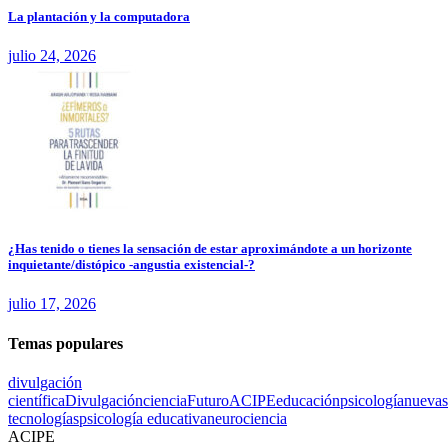
La plantación y la computadora
julio 24, 2026
¿Has tenido o tienes la sensación de estar aproximándote a un horizonte
inquietante/distópico -angustia existencial-?
julio 17, 2026
Temas populares
divulgación
científica
Divulgación
ciencia
Futuro
ACIPE
educación
psicología
nuevas
tecnologías
psicología educativa
neurociencia
ACIPE