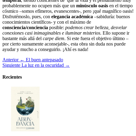
temporal
, siendo conscientes de que la vida y el pensamiento muy
probablemente no ocupen más que un
minúsculo oasis
en el tiempo
cósmico –somos efímeros, evanescentes-, pero ¡qué magnífico oasis!
Disfrutémoslo, pues, con
elegancia académica
–sabiduría: buenos
conocimientos científicos- y con el máximo de
consciencia/conciencia
posible:
podemos crear belleza, desvelar
conexiones casi inimaginables e iluminar misterios
. Ello supone ir
bastante más allá del
carpe diem
. Si este fuera el objetivo último –
por cierto sumamente aconsejable-, esta obra sin duda nos puede
ayudar y mucho a conseguirlo. ¡Ahí es nada!
Anterior
← El buen antepasado
Siguiente
La luz en la oscuridad →
Recientes