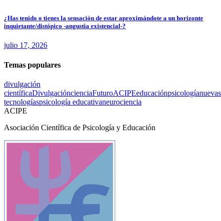
¿Has tenido o tienes la sensación de estar aproximándote a un horizonte
inquietante/distópico -angustia existencial-?
julio 17, 2026
Temas populares
divulgación
científica
Divulgación
ciencia
Futuro
ACIPE
educación
psicología
nuevas
tecnologías
psicología educativa
neurociencia
ACIPE
Asociación Científica de Psicología y Educación