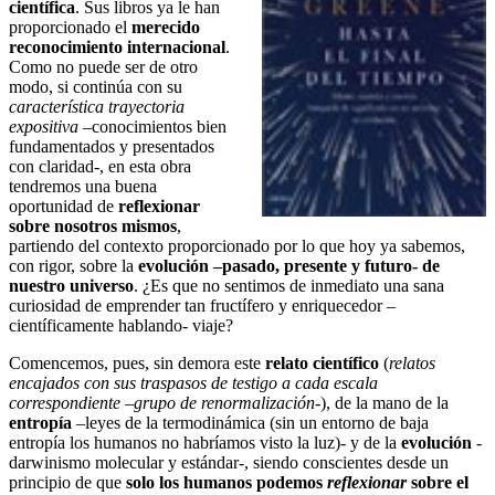
científica
. Sus libros ya le han
proporcionado el
merecido
reconocimiento internacional
.
Como no puede ser de otro
modo, si continúa con su
característica trayectoria
expositiva
–conocimientos bien
fundamentados y presentados
con claridad-, en esta obra
tendremos una buena
oportunidad de
reflexionar
sobre nosotros mismos
,
partiendo del contexto proporcionado por lo que hoy ya sabemos,
con rigor, sobre la
evolución –pasado, presente y futuro- de
nuestro universo
. ¿Es que no sentimos de inmediato una sana
curiosidad de emprender tan fructífero y enriquecedor –
científicamente hablando- viaje?
Comencemos, pues, sin demora este
relato
científico
(
relatos
encajados con sus traspasos de testigo a cada escala
correspondiente
–
grupo de renormalización
-), de la mano de la
entropía
–leyes de la termodinámica (sin un entorno de baja
entropía los humanos no habríamos visto la luz)- y de la
evolución
-
darwinismo molecular y estándar-, siendo conscientes desde un
principio de que
solo los humanos podemos
reflexionar
sobre el