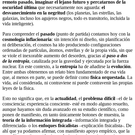
remoto pasado, imaginar el lejano futuro y percatarnos de la
oscuridad última
que necesariamente nos aguarda:
el
desvanecimiento en la negritud
(los planetas, las estrellas, las
galaxias, incluso los agujeros negros, todo es transitorio, incluida la
vida inteligente).
Para comprender el
pasado
(punto de partida) contamos hoy con la
cosmología inflacionaria
: sin intención ni diseño, sin planificación
ni deliberación, el cosmos ha ido produciendo configuraciones
ordenadas de partículas, átomos, estrellas y de la propia vida, sin que
se viole el inexorable aumento del desorden, gracias al
paso a dos
de la entropía
, catalizada por la gravedad y ejecutada por la fuerza
nuclear. En este contexto, a la
entropía
ha de añadirse la
evolución
.
Entre ambas obtenemos un relato bien fundamentado de esa vida
que, al menos en parte, se puede definir como
física orquestada
. La
vida, así considerada, ni contraviene ni puede contravenir las propias
leyes de la física.
Esto no significa que, en la
actualidad
, el
problema difícil
–el de la
consciencia: experiencia consciente- esté en modo alguno resuelto,
aunque hayamos sin duda avanzado en su estudio científico, como
ponen de manifiesto, en tanto únicamente botones de muestra, la
teoría de la información integrada
–información integrada y
diferenciada- o los
enfoques fisicalistas
–explicación fisicalista-. De
ahí que ya podamos afirmar, con manifiesto apoyo empírico, que la