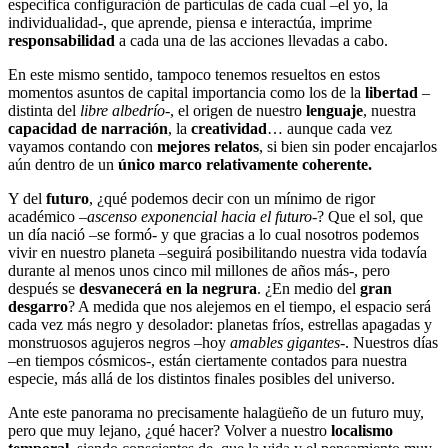
específica configuración de partículas de cada cual –el yo, la
individualidad-, que aprende, piensa e interactúa, imprime
responsabilidad
a cada una de las acciones llevadas a cabo.
En este mismo sentido, tampoco tenemos resueltos en estos
momentos asuntos de capital importancia como los de la
libertad
–
distinta del
libre albedrío
-, el origen de nuestro
lenguaje
, nuestra
capacidad de narración
, la
creatividad
… aunque cada vez
vayamos contando con
mejores relatos
, si bien sin poder encajarlos
aún dentro de un
único marco relativamente coherente.
Y del
futuro
, ¿qué podemos decir con un mínimo de rigor
académico –
ascenso exponencial hacia el futuro
-? Que el sol, que
un día nació –se formó- y que gracias a lo cual nosotros podemos
vivir en nuestro planeta –seguirá posibilitando nuestra vida todavía
durante al menos unos cinco mil millones de años más-, pero
después se
desvanecerá en la negrura
. ¿En medio del
gran
desgarro
? A medida que nos alejemos en el tiempo, el espacio será
cada vez más negro y desolador: planetas fríos, estrellas apagadas y
monstruosos agujeros negros –hoy
amables gigantes
-. Nuestros días
–en tiempos cósmicos-, están ciertamente contados para nuestra
especie, más allá de los distintos finales posibles del universo.
Ante este panorama no precisamente halagüeño de un futuro muy,
pero que muy lejano, ¿qué hacer? Volver a nuestro
localismo