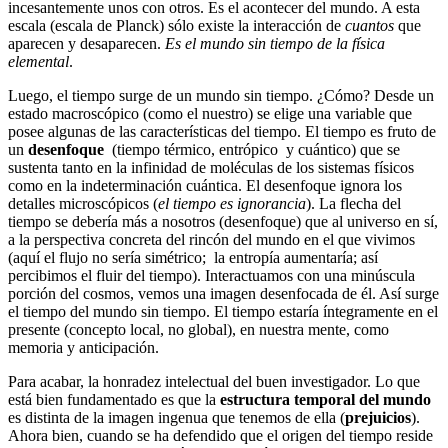
incesantemente unos con otros. Es el acontecer del mundo. A esta
escala (escala de Planck) sólo existe la interacción de
cuantos
que
aparecen y desaparecen.
Es el mundo sin tiempo de la física
elemental
.
Luego, el tiempo surge de un mundo sin tiempo. ¿Cómo? Desde un
estado macroscópico (como el nuestro) se elige una variable que
posee algunas de las características del tiempo. El tiempo es fruto de
un
desenfoque
(tiempo térmico, entrópico y cuántico) que se
sustenta tanto en la infinidad de moléculas de los sistemas físicos
como en la indeterminación cuántica. El desenfoque ignora los
detalles microscópicos (
el tiempo es ignorancia
). La flecha del
tiempo se debería más a nosotros (desenfoque) que al universo en sí,
a la perspectiva concreta del rincón del mundo en el que vivimos
(aquí el flujo no sería simétrico; la entropía aumentaría; así
percibimos el fluir del tiempo). Interactuamos con una minúscula
porción del cosmos, vemos una imagen desenfocada de él. Así surge
el tiempo del mundo sin tiempo. El tiempo estaría íntegramente en el
presente (concepto local, no global), en nuestra mente, como
memoria y anticipación.
Para acabar, la honradez intelectual del buen investigador. Lo que
está bien fundamentado es que la
estructura temporal del mundo
es distinta de la imagen ingenua que tenemos de ella (
prejuicios
).
Ahora bien, cuando se ha defendido que el origen del tiempo reside