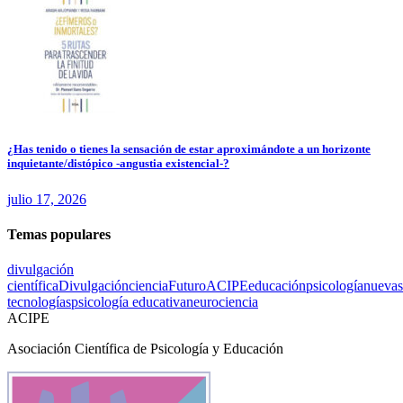
¿Has tenido o tienes la sensación de estar aproximándote a un horizonte
inquietante/distópico -angustia existencial-?
julio 17, 2026
Temas populares
divulgación
científica
Divulgación
ciencia
Futuro
ACIPE
educación
psicología
nuevas
tecnologías
psicología educativa
neurociencia
ACIPE
Asociación Científica de Psicología y Educación