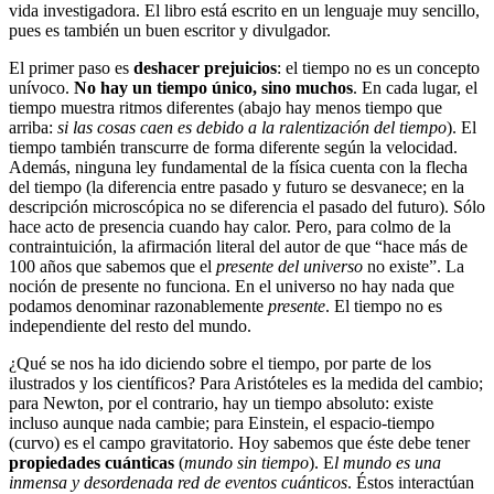
vida investigadora. El libro está escrito en un lenguaje muy sencillo,
pues es también un buen escritor y divulgador.
El primer paso es
deshacer prejuicios
: el tiempo no es un concepto
unívoco.
No hay un tiempo único, sino muchos
. En cada lugar, el
tiempo muestra ritmos diferentes (abajo hay menos tiempo que
arriba:
si las cosas caen es debido a la ralentización del tiempo
). El
tiempo también transcurre de forma diferente según la velocidad.
Además, ninguna ley fundamental de la física cuenta con la flecha
del tiempo (la diferencia entre pasado y futuro se desvanece; en la
descripción microscópica no se diferencia el pasado del futuro). Sólo
hace acto de presencia cuando hay calor. Pero, para colmo de la
contraintuición, la afirmación literal del autor de que “hace más de
100 años que sabemos que el
presente del universo
no existe”. La
noción de presente no funciona. En el universo no hay nada que
podamos denominar razonablemente
presente
. El tiempo no es
independiente del resto del mundo.
¿Qué se nos ha ido diciendo sobre el tiempo, por parte de los
ilustrados y los científicos? Para Aristóteles es la medida del cambio;
para Newton, por el contrario, hay un tiempo absoluto: existe
incluso aunque nada cambie; para Einstein, el espacio-tiempo
(curvo) es el campo gravitatorio. Hoy sabemos que éste debe tener
propiedades cuánticas
(
mundo sin tiempo
). E
l mundo es una
inmensa y desordenada red de eventos cuánticos
. Éstos interactúan