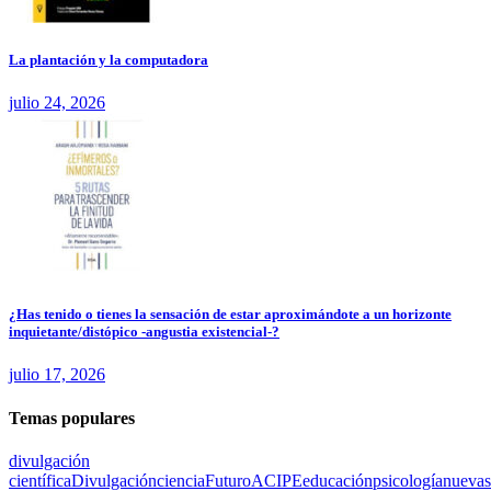
La plantación y la computadora
julio 24, 2026
¿Has tenido o tienes la sensación de estar aproximándote a un horizonte
inquietante/distópico -angustia existencial-?
julio 17, 2026
Temas populares
divulgación
científica
Divulgación
ciencia
Futuro
ACIPE
educación
psicología
nuevas