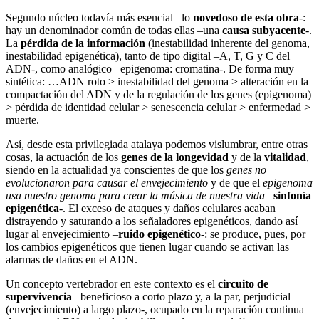
Segundo núcleo todavía más esencial –lo
novedoso de esta obra
-:
hay un denominador común de todas ellas –una
causa subyacente
-.
La
pérdida de la información
(inestabilidad inherente del genoma,
inestabilidad epigenética), tanto de tipo digital –A, T, G y C del
ADN-, como analógico –epigenoma: cromatina-. De forma muy
sintética: …ADN roto > inestabilidad del genoma > alteración en la
compactación del ADN y de la regulación de los genes (epigenoma)
> pérdida de identidad celular > senescencia celular > enfermedad >
muerte.
Así, desde esta privilegiada atalaya podemos vislumbrar, entre otras
cosas, la actuación de los
genes de la longevidad
y de la
vitalidad
,
siendo en la actualidad ya conscientes de que los
genes no
evolucionaron para causar el envejecimiento
y de que el
epigenoma
usa nuestro genoma para crear la música de nuestra vida
–
sinfonía
epigenética
-. El exceso de ataques y daños celulares acaban
distrayendo y saturando a los señaladores epigenéticos, dando así
lugar al envejecimiento –
ruido epigenético
-: se produce, pues, por
los cambios epigenéticos que tienen lugar cuando se activan las
alarmas de daños en el ADN.
Un concepto vertebrador en este contexto es el
circuito de
supervivencia
–beneficioso a corto plazo y, a la par, perjudicial
(envejecimiento) a largo plazo-, ocupado en la reparación continua