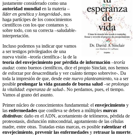
justamente considerado como una
autoridad mundial
en la materia –
líder en genética y longevidad
-, nos
haga partícipes de los conocimientos
científicos con los que contamos y,
sobre todo, con su correcta –saludable-
interpretación.
Incluso podemos ya indicar que vamos
a ser testigos privilegiados de una
nueva visión –teoría científica-: la de la
teoría del envejecimiento por pérdida de información
–
teoría
audaz
: como buenos científicos, dice el propio Sinclair, nos hemos
de esforzar por desacreditarla y ver cuánto tiempo sobrevive-. Da
toda la impresión de que, desde este
nuevo planteamiento
, va a ser
posible
prolongar la vida gozando de buena salud
–se
prolonga
la vitalidad
:
esperanza de salud
-. No perdamos, pues, el tiempo.
Vamos al grano del asunto.
Primer núcleo de conocimientos fundamental: el
envejecimiento
y
las
enfermedades
que conlleva se deben a múltiples
marcas
distintivas
: daño en el ADN, acortamiento de telómeros, pérdida de
proteostasis, disfunción mitocondrial, agotamiento de las células
madre, entre otras. Tratadas estas marcas, es posible
ralentizar el
envejecimiento
,
prevenir las enfermedades
y
retrasar la muerte
.