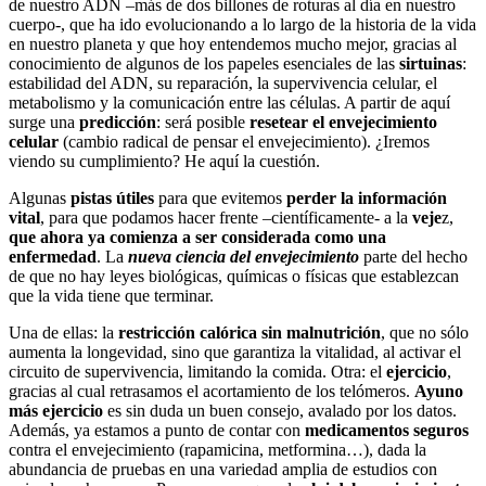
de nuestro ADN –más de dos billones de roturas al día en nuestro
cuerpo-, que ha ido evolucionando a lo largo de la historia de la vida
en nuestro planeta y que hoy entendemos mucho mejor, gracias al
conocimiento de algunos de los papeles esenciales de las
sirtuinas
:
estabilidad del ADN, su reparación, la supervivencia celular, el
metabolismo y la comunicación entre las células. A partir de aquí
surge una
predicción
: será posible
resetear el envejecimiento
celular
(cambio radical de pensar el envejecimiento). ¿Iremos
viendo su cumplimiento? He aquí la cuestión.
Algunas
pistas útiles
para que evitemos
perder la información
vital
, para que podamos hacer frente –científicamente- a la
veje
z,
que ahora ya comienza a ser considerada como una
enfermedad
. La
nueva ciencia del envejecimiento
parte del hecho
de que no hay leyes biológicas, químicas o físicas que establezcan
que la vida tiene que terminar.
Una de ellas: la
restricción calórica sin malnutrición
, que no sólo
aumenta la longevidad, sino que garantiza la vitalidad, al activar el
circuito de supervivencia, limitando la comida. Otra: el
ejercicio
,
gracias al cual retrasamos el acortamiento de los telómeros.
Ayuno
más ejercicio
es sin duda un buen consejo, avalado por los datos.
Además, ya estamos a punto de contar con
medicamentos seguros
contra el envejecimiento (rapamicina, metformina…), dada la
abundancia de pruebas en una variedad amplia de estudios con