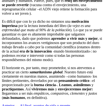
animales y humanos. Parece, pues, que el
reloj del envejecimiento
se puede revertir
(vacuna contra el envejecimiento, una
reprogramación celular –el ADN viejo retiene la formación para
volver a ser joven-).
Es difícil que con lo ya dicho no sintamos una
motivación
imperiosa
por la lectura inmediata del libro (
la vejez es una
enfermedad que mata al 90% de la población
). Lo que ya se puede
garantizar es que es altamente improbable que salgamos
defraudados, dado que podemos
aprender a vivir más y mejor
, si
incorporamos los avances vertiginosos que son producto del duro
trabajo llevado a cabo por la comunidad científica (estamos dentro
de la actual
era de la innovación
-mundo biomonitorizado-: no
podemos recetar e intervenir como si todas las personas
respondiésemos del mismo modo).
El horizonte es, por tanto, muy prometedor, si nos atrevemos a
practicar un cierto
samaritanismo global
. Nuestro futuro está
ciertamente en nuestras manos, asumiendo –como humanos- los
límites pertinentes, desvelados por un
pensamiento crítico
–el
proporcionado por la
buena ciencia
-.
Leamos
,
asimilemos
y
practiquemos
. Así
viviremos más
y
envejeceremos mejor:
llegaremos a ser más
empático
s,
compasivos
,
clementes
y
justos
(
más humanos
, en definitiva).
Anterior
← Al final, asuntos de vida o muerte