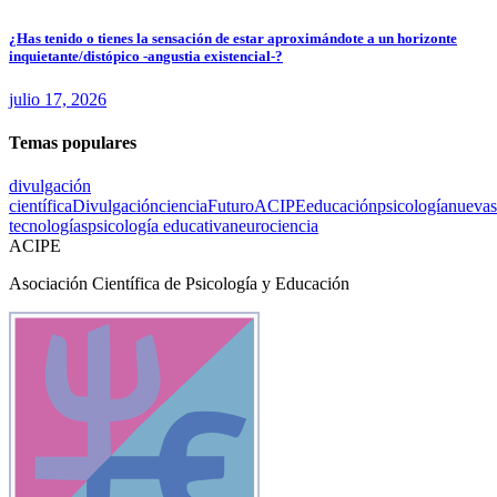
¿Has tenido o tienes la sensación de estar aproximándote a un horizonte
inquietante/distópico -angustia existencial-?
julio 17, 2026
Temas populares
divulgación
científica
Divulgación
ciencia
Futuro
ACIPE
educación
psicología
nuevas
tecnologías
psicología educativa
neurociencia
ACIPE
Asociación Científica de Psicología y Educación