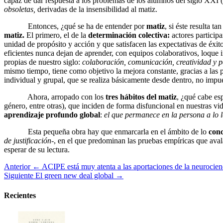
capaz de dar respuesta a los problemas de los alumnos del siglo XXI 
obsoletas,
derivadas de la insensibilidad al matiz.
Entonces, ¿qué se ha de entender por
matiz
, si éste resulta t
matiz.
El primero, el de la
determinación colectiva:
actores particip
unidad de propósito y acción y que satisfacen las expectativas de éxit
eficientes nunca dejan de aprender, con equipos colaborativos, loque 
propias de nuestro siglo:
colaboración, comunicación, creatividad y p
mismo tiempo
,
tiene como objetivo la mejora constante, gracias a las p
individual y grupal, que se realiza básicamente desde dentro, no impu
Ahora, arropado con los
tres hábitos del matiz
, ¿qué cabe esp
género, entre otras), que inciden de forma disfuncional en nuestras v
aprendizaje profundo
global
:
el que permanece en la persona a lo l
Esta pequeña obra hay que enmarcarla en el ámbito de lo
conc
de justificación
-, en el que predominan las pruebas empíricas que ava
esperar de su lectura.
Anterior
← ACIPE está muy atenta a las aportaciones de la neurocien
Siguiente
El green new deal global →
Recientes