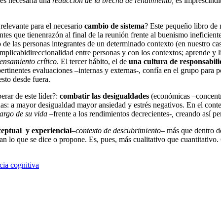
(es necesaria una
reducción de la brecha de rendimiento,
es imprescind
an relevante para el necesario
cambio de sistema
? Este pequeño libro de 
antes que tienenrazón al final de la reunión frente al buenismo ineficie
o de las personas integrantes de un determinado contexto (en nuestro ca
implicabidireccionalidad entre personas y con los contextos; aprende y
ensamiento crítico
. El tercer hábito, el de
una cultura de responsabil
ertinentes evaluaciones –internas y externas-, confía en el grupo para p
esto desde fuera.
erar de este líder?:
combatir las desigualdades
(económicas –concentra
idas: a mayor desigualdad mayor ansiedad y estrés negativos. En el cont
argo de su vida –
frente a los rendimientos decrecientes
-,
creando así pe
eptual y experiencial
–
contexto de descubrimiento
– más que dentro de
lan lo que se dice o propone. Es, pues, más cualitativo que cuantitati
cia cognitiva