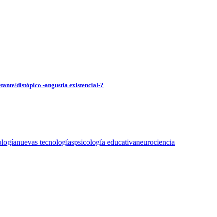
tante/distópico -angustia existencial-?
ología
nuevas tecnologías
psicología educativa
neurociencia