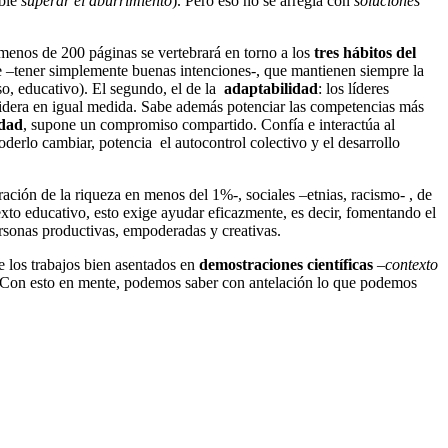
ible
superar el aburrimiento
). Pero eso no se arregla con
soluciones
menos de 200 páginas se vertebrará en torno a los
tres hábitos del
nte –tener simplemente buenas intenciones-, que mantienen siempre la
so, educativo). El segundo, el de la
adaptabilidad
: los líderes
 lidera en igual medida. Sabe además potenciar las competencias más
idad
, supone un compromiso compartido. Confía e interactúa al
oderlo cambiar, potencia el autocontrol colectivo y el desarrollo
ción de la riqueza en menos del 1%-, sociales –etnias, racismo- , de
exto educativo, esto exige ayudar eficazmente, es decir, fomentando el
rsonas productivas, empoderadas y creativas.
 los trabajos bien asentados en
demostraciones científicas
–
contexto
vo. Con esto en mente, podemos saber con antelación lo que podemos