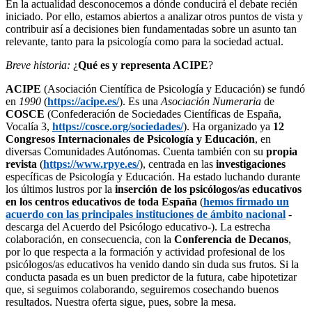
En la actualidad desconocemos a dónde conducirá el debate recién
iniciado. Por ello, estamos abiertos a analizar otros puntos de vista y
contribuir así a decisiones bien fundamentadas sobre un asunto tan
relevante, tanto para la psicología como para la sociedad actual.
Breve historia:
¿
Qué es y representa ACIPE
?
ACIPE
(Asociación Científica de Psicología y Educación) se fundó
en
1990
(
https://acipe.es/
). Es una
Asociación Numeraria
de
COSCE
(Confederación de Sociedades Científicas de España,
Vocalía 3,
https://cosce.org/sociedades/
). Ha organizado ya
12
Congresos Internacionales de Psicología y Educación
, en
diversas Comunidades Autónomas. Cuenta también con su
propia
revista
(
https://www.rpye.es/
), centrada en las
investigaciones
específicas de Psicología y Educación. Ha estado luchando durante
los últimos lustros por la
inserción de los psicólogos/as educativos
en los centros educativos de toda España
(
hemos firmado un
acuerdo con las principales instituciones de ámbito nacional
-
descarga del Acuerdo del Psicólogo educativo-). La estrecha
colaboración, en consecuencia, con la
Conferencia de Decanos
,
por lo que respecta a la formación y actividad profesional de los
psicólogos/as educativos ha venido dando sin duda sus frutos. Si la
conducta pasada es un buen predictor de la futura, cabe hipotetizar
que, si seguimos colaborando, seguiremos cosechando buenos
resultados. Nuestra oferta sigue, pues, sobre la mesa.