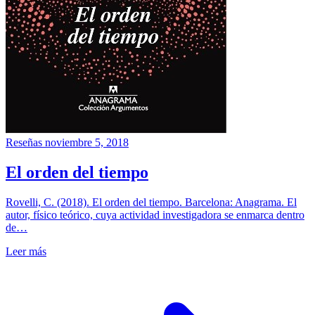
Reseñas
noviembre 5, 2018
El orden del tiempo
Rovelli, C. (2018). El orden del tiempo. Barcelona: Anagrama. El
autor, físico teórico, cuya actividad investigadora se enmarca dentro
de…
Leer más