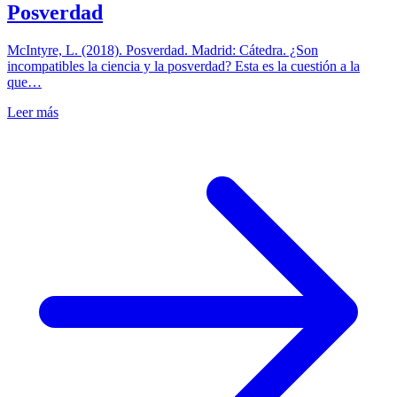
Posverdad
McIntyre, L. (2018). Posverdad. Madrid: Cátedra. ¿Son
incompatibles la ciencia y la posverdad? Esta es la cuestión a la
que…
Leer más