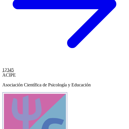
Paginación
1
2
3
4
5
ACIPE
de
Asociación Científica de Psicología y Educación
entradas