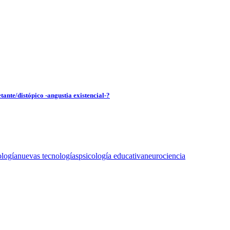
tante/distópico -angustia existencial-?
ología
nuevas tecnologías
psicología educativa
neurociencia