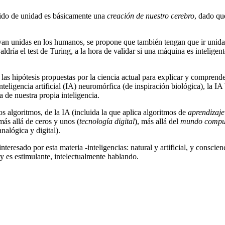
tido de unidad es básicamente una
creación de nuestro cerebro
, dado qu
an unidas en los humanos, se propone que también tengan que ir unidas e
aldría el test de Turing, a la hora de validar si una máquina es intelige
 las hipótesis propuestas por la ciencia actual para explicar y comprende
inteligencia artificial (IA) neuromórfica (de inspiración biológica), la I
 de nuestra propia inteligencia.
 algoritmos, de la IA (incluida la que aplica algoritmos de
aprendizaje
más allá de ceros y unos (
tecnología digital
), más allá del
mundo compu
nalógica y digital).
eresado por esta materia -inteligencias: natural y artificial, y conscienc
 es estimulante, intelectualmente hablando.