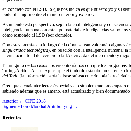
en concreto con el LSD, lo que nos indica es que nuestro yo y su sen
poder distinguir entre el mundo interior y exterior.
Asumiendo esta perspectiva, según la cual inteligencia y consciencia v
inteligencia humana con este tipo material de inteligencias ya no nos v
cómo responde al LSD (por ejemplo).
Con estas premisas, a lo largo de la obra, se van valorando algunas de
singularidad tecnológica
), en relación con la inteligencia humana: la 
la emulación total del cerebro o la IA derivada del incremento y mejora
En ninguno de los casos nos encontraríamos con que los programas, los
Turing-Ácido. Así se explica que el título de esta obra nos invite a ir 
del Todo
(la información sería la base subyacente de toda la realidad: a
Creo que a cualquier lector (especialista o simplemente preocupado e int
sabiendo además que es ameno, está actualizado y bien documentado y
Anterior
← CIPE 2018
Siguiente
Foro Mundial Anti-bullying →
Recientes