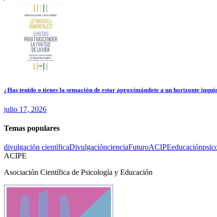
¿Has tenido o tienes la sensación de estar aproximándote a un horizonte inquie
julio 17, 2026
Temas populares
divulgación científica
Divulgación
ciencia
Futuro
ACIPE
educación
psic
ACIPE
Asociación Científica de Psicología y Educación