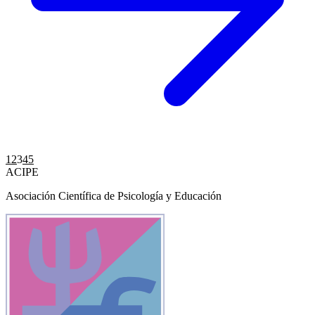
Paginación
1
2
3
4
5
ACIPE
de
Asociación Científica de Psicología y Educación
entradas