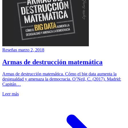
Reseñas
marzo 2, 2018
Armas de destrucción matemática
Armas de destrucción matemática. Cómo el big data aumenta la
desigualdad y amenaza la democracia. O’Neil, C. (2017). Madrid:
Capitán…
Leer más