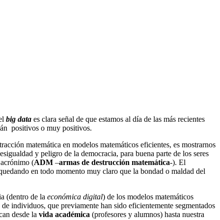
el
big data
es clara señal de que estamos al día de las más recientes
serán positivos o muy positivos.
stracción matemática en modelos matemáticos eficientes, es mostrarnos
esigualdad y peligro de la democracia, para buena parte de los seres
 acrónimo (
ADM
–
armas de destrucción matemática
-). El
, quedando en todo momento muy claro que la bondad o maldad del
ia (dentro de la
económica digital
) de los modelos matemáticos
ases de individuos, que previamente han sido eficientemente segmentados
rcan desde la
vida académica
(profesores y alumnos) hasta nuestra