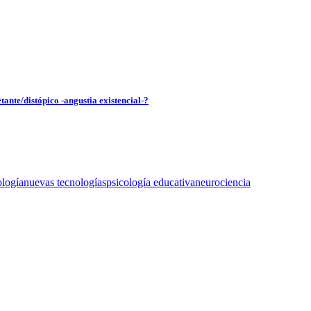
tante/distópico -angustia existencial-?
ología
nuevas tecnologías
psicología educativa
neurociencia