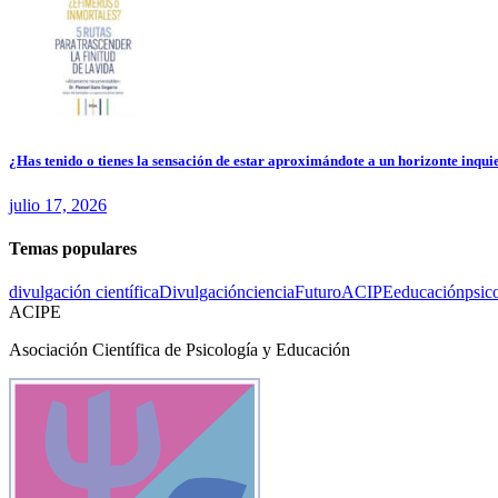
¿Has tenido o tienes la sensación de estar aproximándote a un horizonte inquie
julio 17, 2026
Temas populares
divulgación científica
Divulgación
ciencia
Futuro
ACIPE
educación
psic
ACIPE
Asociación Científica de Psicología y Educación