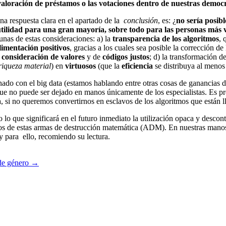
valoración de préstamos o las votaciones dentro de nuestras democ
una respuesta clara en el apartado de la
conclusión
, es: ¿
no sería posib
tilidad para una gran mayoría, sobre todo para las personas más v
unas de estas consideraciones: a) la
transparencia de los algoritmos
, 
limentación positivos
, gracias a los cuales sea posible la corrección d
a
consideración de valores
y de
códigos justos
; d) la transformación d
 riqueza material
) en
virtuosos
(que la
eficiencia
se distribuya al menos 
onado con el big data (estamos hablando entre otras cosas de ganancias 
e no puede ser dejado en manos únicamente de los especialistas. Es prec
, si no queremos convertirnos en esclavos de los algoritmos que están 
lo que significará en el futuro inmediato la utilización opaca y descont
os de estas armas de destrucción matemática (ADM). En nuestras manos 
 y para ello, recomiendo su lectura.
 de género →