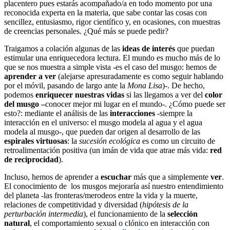
placentero pues estarás acompañado/a en todo momento por una
reconocida experta en la materia, que sabe contar las cosas con
sencillez, entusiasmo, rigor científico y, en ocasiones, con muestras
de creencias personales. ¿Qué más se puede pedir?
Traigamos a colación algunas de las
ideas de interés
que puedan
estimular una enriquecedora lectura. El mundo es mucho más de lo
que se nos muestra a simple vista -es el caso del musgo: hemos de
aprender a ver
(alejarse apresuradamente es como seguir hablando
por el móvil, pasando de largo ante la
Mona Lisa
)-. De hecho,
podemos
enriquecer nuestras vidas
si las llegamos a ver del
color
del musgo –
conocer mejor mi lugar en el mundo-. ¿Cómo puede ser
esto?: mediante el análisis de las
interacciones
-siempre la
interacción en el universo: el musgo modela al agua y el agua
modela al musgo-, que pueden dar origen al desarrollo de las
espirales virtuosas
: la
sucesión ecológica
es como un circuito de
retroalimentación positiva (un imán de vida que atrae más vida:
red
de reciprocidad
).
Incluso, hemos de aprender a
escuchar
más que a simplemente
ver
.
El conocimiento de los musgos mejoraría así nuestro entendimiento
del planeta -las fronteras/merodeos entre la vida y la muerte,
relaciones de competitividad y diversidad (
hipótesis de la
perturbación intermedia
), el funcionamiento de la
selección
natural
, el comportamiento sexual o clónico en interacción con