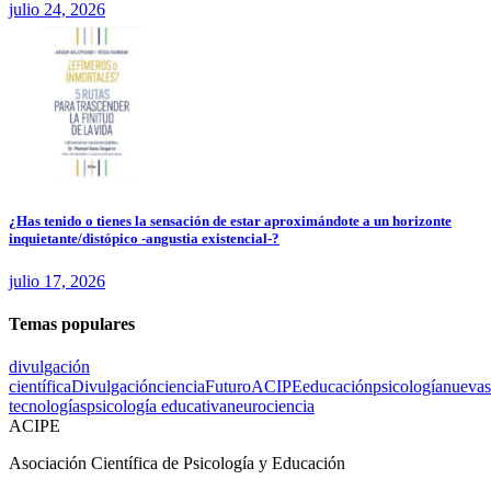
julio 24, 2026
¿Has tenido o tienes la sensación de estar aproximándote a un horizonte
inquietante/distópico -angustia existencial-?
julio 17, 2026
Temas populares
divulgación
científica
Divulgación
ciencia
Futuro
ACIPE
educación
psicología
nuevas
tecnologías
psicología educativa
neurociencia
ACIPE
Asociación Científica de Psicología y Educación