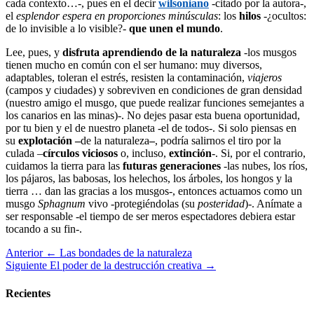
cada contexto…-, pues en el decir
wilsoniano
-citado por la autora-,
el
esplendor espera en proporciones minúsculas
: los
hilos
-¿ocultos:
de lo invisible a lo visible?-
que unen el mundo
.
Lee, pues, y
disfruta aprendiendo de la naturaleza
-los musgos
tienen mucho en común con el ser humano: muy diversos,
adaptables, toleran el estrés, resisten la contaminación,
viajeros
(campos y ciudades) y sobreviven en condiciones de gran densidad
(nuestro amigo el musgo, que puede realizar funciones semejantes a
los canarios en las minas)-. No dejes pasar esta buena oportunidad,
por tu bien y el de nuestro planeta -el de todos-. Si solo piensas en
su
explotación –
de la naturaleza
–
, podría salirnos el tiro por la
culada –
círculos viciosos
o, incluso,
extinción
-. Si, por el contrario,
cuidamos la tierra para las
futuras generaciones
-las nubes, los ríos,
los pájaros, las babosas, los helechos, los árboles, los hongos y la
tierra … dan las gracias a los musgos-, entonces actuamos como un
musgo
Sphagnum
vivo -protegiéndolas (su
posteridad
)-. Anímate a
ser responsable -el tiempo de ser meros espectadores debiera estar
tocando a su fin-.
Anterior
← Las bondades de la naturaleza
Siguiente
El poder de la destrucción creativa →
Recientes