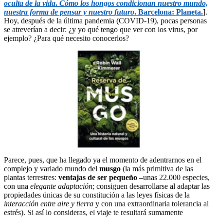
oculta de la vida
.
Cómo los hongos condicionan nuestro mundo,
nuestra forma de pensar y nuestro futuro
. Barcelona: Planeta.
].
Hoy, después de la última pandemia (COVID-19), pocas personas
se atreverían a decir: ¿y yo qué tengo que ver con los virus, por
ejemplo? ¿Para qué necesito conocerlos?
Parece, pues, que ha llegado ya el momento de adentrarnos en el
complejo y variado mundo del
musgo
(la más primitiva de las
plantas terrestres:
ventajas de ser pequeño –
unas 22.000 especies,
con una
elegante adaptación
; consiguen desarrollarse al adaptar las
propiedades únicas de su constitución a las leyes físicas de la
interacción entre aire y tierra
y con una extraordinaria tolerancia al
estrés). Si así lo consideras, el viaje te resultará sumamente