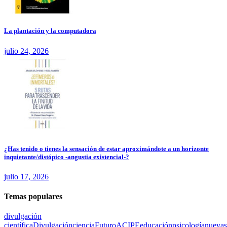
La plantación y la computadora
julio 24, 2026
¿Has tenido o tienes la sensación de estar aproximándote a un horizonte
inquietante/distópico -angustia existencial-?
julio 17, 2026
Temas populares
divulgación
científica
Divulgación
ciencia
Futuro
ACIPE
educación
psicología
nuevas