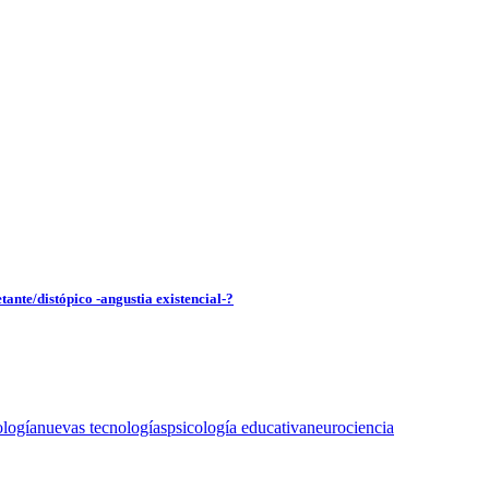
tante/distópico -angustia existencial-?
ología
nuevas tecnologías
psicología educativa
neurociencia