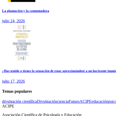
La plantación y la computadora
julio 24, 2026
¿Has tenido o tienes la sensación de estar aproximándote a un horizonte inquie
julio 17, 2026
Temas populares
divulgación científica
Divulgación
ciencia
Futuro
ACIPE
educación
psic
ACIPE
Asociación Científica de Psicología y Educación