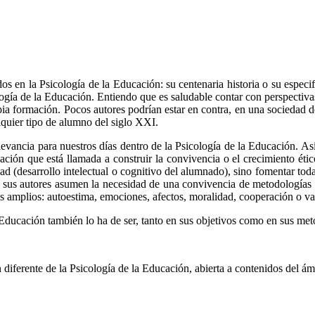
en la Psicología de la Educación: su centenaria historia o su especific
cología de la Educación. Entiendo que es saludable contar con perspecti
propia formación. Pocos autores podrían estar en contra, en una sociedad
quier tipo de alumno del siglo XXI.
levancia para nuestros días dentro de la Psicología de la Educación. Así,
ción que está llamada a construir la convivencia o el crecimiento étic
lidad (desarrollo intelectual o cognitivo del alumnado), sino fomentar t
), sus autores asumen la necesidad de una convivencia de metodologías cu
ás amplios: autoestima, emociones, afectos, moralidad, cooperación o va
Educación también lo ha de ser, tanto en sus objetivos como en sus meto
diferente de la Psicología de la Educación, abierta a contenidos del ám