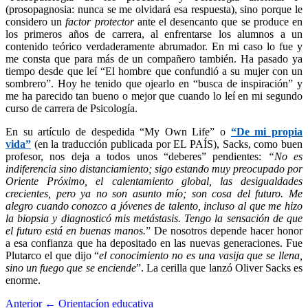
(prosopagnosia: nunca se me olvidará esa respuesta), sino porque le
considero un
factor protector
ante el desencanto que se produce en
los primeros años de carrera, al enfrentarse los alumnos a un
contenido teórico verdaderamente abrumador. En mi caso lo fue y
me consta que para más de un compañero también. Ha pasado ya
tiempo desde que leí “El hombre que confundió a su mujer con un
sombrero”. Hoy he tenido que ojearlo en “busca de inspiración” y
me ha parecido tan bueno o mejor que cuando lo leí en mi segundo
curso de carrera de Psicología.
En su artículo de despedida “My Own Life” o
“De mi propia
vida”
(en la traducción publicada por EL PAÍS), Sacks, como buen
profesor, nos deja a todos unos “deberes” pendientes:
“No es
indiferencia sino distanciamiento; sigo estando muy preocupado por
Oriente Próximo, el calentamiento global, las desigualdades
crecientes, pero ya no son asunto mío; son cosa del futuro. Me
alegro cuando conozco a jóvenes de talento, incluso al que me hizo
la biopsia y diagnosticó mis metástasis. Tengo la sensación de que
el futuro está en buenas manos.
” De nosotros depende hacer honor
a esa confianza que ha depositado en las nuevas generaciones. Fue
Plutarco el que dijo “
el conocimiento no es una vasija que se llena,
sino un fuego que se enciende
”. La cerilla que lanzó Oliver Sacks es
enorme.
Anterior
← Orientacíon educativa