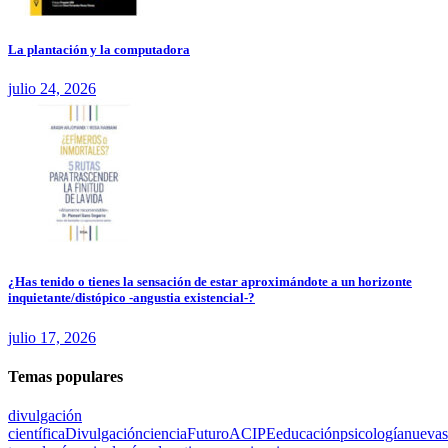
La plantación y la computadora
julio 24, 2026
¿Has tenido o tienes la sensación de estar aproximándote a un horizonte
inquietante/distópico -angustia existencial-?
julio 17, 2026
Temas populares
divulgación
científica
Divulgación
ciencia
Futuro
ACIPE
educación
psicología
nuevas