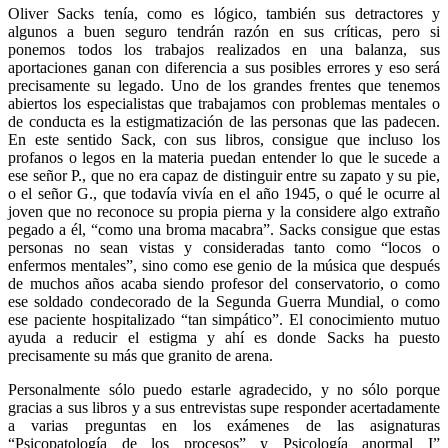
Oliver Sacks tenía, como es lógico, también sus detractores y
algunos a buen seguro tendrán razón en sus críticas, pero si
ponemos todos los trabajos realizados en una balanza, sus
aportaciones ganan con diferencia a sus posibles errores y eso será
precisamente su legado. Uno de los grandes frentes que tenemos
abiertos los especialistas que trabajamos con problemas mentales o
de conducta es la estigmatización de las personas que las padecen.
En este sentido Sack, con sus libros, consigue que incluso los
profanos o legos en la materia puedan entender lo que le sucede a
ese señor P., que no era capaz de distinguir entre su zapato y su pie,
o el señor G., que todavía vivía en el año 1945, o qué le ocurre al
joven que no reconoce su propia pierna y la considere algo extraño
pegado a él, “como una broma macabra”. Sacks consigue que estas
personas no sean vistas y consideradas tanto como “locos o
enfermos mentales”, sino como ese genio de la música que después
de muchos años acaba siendo profesor del conservatorio, o como
ese soldado condecorado de la Segunda Guerra Mundial, o como
ese paciente hospitalizado “tan simpático”. El conocimiento mutuo
ayuda a reducir el estigma y ahí es donde Sacks ha puesto
precisamente su más que granito de arena.
Personalmente sólo puedo estarle agradecido, y no sólo porque
gracias a sus libros y a sus entrevistas supe responder acertadamente
a varias preguntas en los exámenes de las asignaturas
“Psicopatología de los procesos” y Psicología anormal I”