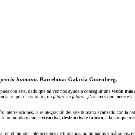
ligencia humana
. Barcelona: Galaxia Gutenberg.
 pues con esta, dado que tal vez nos ayude a conseguir una
visión más
ncia, o, por el contrario, un
futuro sin futuro
-. ¿No crees que merece la
ía
: interrelaciones, la reintegración del arte humano avanzado con la nat
eguir un mundo menos
extractivo
,
destructivo
e
injusto
, a la par que m
gar en el mundo -interacciones de humanos, no humanos y máquinas: e