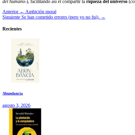
del humano
-), facilitando así el compartir la
riqueza del universo
(
co
Anterior
← Ambición moral
Siguiente
Se han cometido errores (pero yo no fui). →
Recientes
Abundancia
agosto 3, 2026