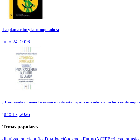
La plantación y la computadora
julio 24, 2026
¿Has tenido o tienes la sensación de estar aproximándote a un horizonte inquie
julio 17, 2026
Temas populares
divulgación científica
Divulgación
ciencia
Futuro
ACIPE
educación
psic