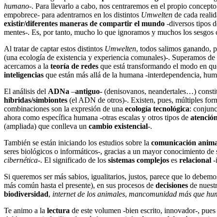
humano
-. Para llevarlo a cabo, nos centraremos en el propio concept
empobrece- para adentrarnos en los distintos
Umwelten
de cada reali
existir/diferentes maneras de compartir el mundo
-diversos tipos 
mentes-. Es, por tanto, mucho lo que ignoramos y muchos los sesgos c
Al tratar de captar estos distintos
Umwelten
, todos salimos ganando,
(una ecología de existencia y experiencia comunales)-. Superamos de
acercamos a la
teoría de redes
que está transformando el modo en q
inteligencias
que están más allá de la humana -interdependencia, hum
El análisis del
ADNa
–
antiguo-
(denisovanos, neandertales…) constit
híbridas/simbiontes
(el ADN de otros)-. Existen, pues, múltiples for
combinaciones son la expresión de una
ecología tecnológica
: conjunc
ahora como específica humana -otras escalas y otros tipos de
atenció
(ampliada) que conlleva un
cambio existencial
-.
También se están iniciando los estudios sobre la
comunicación anim
seres biológicos o informáticos-, gracias a un mayor conocimiento de 
cibernética
-. El significado de los
sistemas complejos
es
relacional
-
Si queremos ser más sabios, igualitarios, justos, parece que lo debemo
más común hasta el presente), en sus procesos de
decisiones
de nuestr
biodiversidad
,
internet de los animales
,
mancomunidad más que hu
Te animo a la
lectura
de este volumen -bien escrito, innovador-, pues 