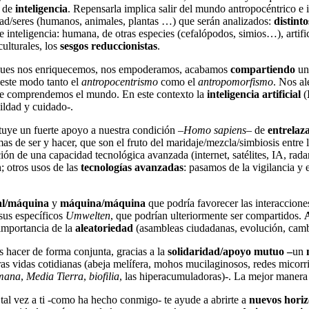
o de
inteligencia
. Repensarla implica salir del mundo antropocéntrico e 
dad/seres (humanos, animales, plantas …) que serán analizados:
distint
de inteligencia: humana, de otras especies (cefalópodos, simios…), artific
ulturales, los
sesgos reduccionistas
.
 pues nos enriquecemos, nos empoderamos, acabamos
compartiendo
u
 este modo tanto el
antropocentrismo
como el
antropomorfismo
. Nos a
ue comprendemos el mundo. En este contexto la
inteligencia artificial
(
ildad y cuidado-.
uye un fuerte apoyo a nuestra condición –
Homo sapiens
– de
entrelaz
mas de ser y hacer, que son el fruto del maridaje/mezcla/simbiosis entr
ión de una capacidad tecnológica avanzada (internet, satélites, IA, rad
n
; otros usos de las
tecnologías avanzadas
: pasamos de la vigilancia y 
al/máquina
y
máquina/máquina
que podría favorecer las interaccione
sus específicos
Umwelten
, que podrían ulteriormente ser compartidos.
importancia de la
aleatoriedad
(asambleas ciudadanas, evolución, cambi
s hacer de forma conjunta, gracias a la
solidaridad/apoyo mutuo –
un
m
as vidas cotidianas (abeja melífera, mohos mucilaginosos, redes micor
mana
,
Media Tierra
,
biofilia
, las hiperacumuladoras)-. La mejor manera
tal vez a ti -como ha hecho conmigo- te ayude a abrirte a
nuevos horiz