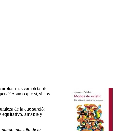
 amplia
-más completa- de
 pena? Asumo que sí, si nos
uraleza de la que surgió;
ás
equitativo
,
amable
y
l
mundo más allá de lo