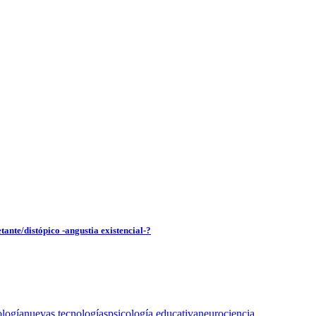
tante/distópico -angustia existencial-?
ología
nuevas tecnologías
psicología educativa
neurociencia