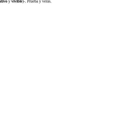
ativo
y
vivible
)-. Prueba y verás.