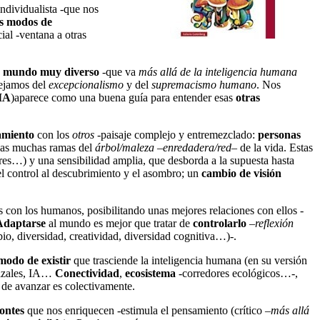
individualista -que nos
os modos de
ial -ventana a otras
n
mundo muy diverso
-que va
más allá de la inteligencia humana
lejamos del
excepcionalismo
y del
supremacismo humano
. Nos
IA
)aparece como una buena guía para entender esas
otras
amiento
con los
otros
-paisaje complejo y entremezclado:
personas
e las muchas ramas del
árbol/maleza
–
enredadera/red
– de la vida. Estas
ares…) y una sensibilidad amplia, que desborda a la supuesta hasta
el control al descubrimiento y el asombro; un
cambio de visión
s con los humanos, posibilitando unas mejores relaciones con ellos -
Adaptarse
al mundo es mejor que tratar de
controlarlo
–
reflexión
o, diversidad, creatividad, diversidad cognitiva…)-.
odo de existir
que trasciende la inteligencia humana (en su versión
rizales, IA…
Conectividad
,
ecosistema
-corredores ecológicos…-,
 de avanzar es colectivamente.
ontes
que nos enriquecen -estimula el pensamiento (crítico –
más allá