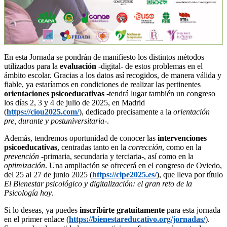
En esta Jornada se pondrán de manifiesto los distintos métodos
utilizados para la
evaluación
-digital- de estos problemas en el
ámbito escolar. Gracias a los datos así recogidos, de manera válida y
fiable, ya estaríamos en condiciones de realizar las pertinentes
orientaciones psicoeducativas
-tendrá lugar también un congreso
los días 2, 3 y 4 de julio de 2025, en Madrid
(
https://ciou2025.com/
), dedicado precisamente a la
orientación
pre, durante y postuniversitaria
-.
Además, tendremos oportunidad de conocer las
intervenciones
psicoeducativas
, centradas tanto en la
corrección
, como en la
prevención
-primaria, secundaria y terciaria-, así como en la
optimización
. Una ampliación se ofrecerá en el congreso de Oviedo,
del 25 al 27 de junio 2025 (
https://cipe2025.es/
), que lleva por título
El
Bienestar psicológico y digitalización: el gran reto de la
Psicología hoy
.
Si lo deseas, ya puedes
inscribirte gratuitamente
para esta jornada
en el primer enlace (
https://bienestareducativo.org/jornadas/
).