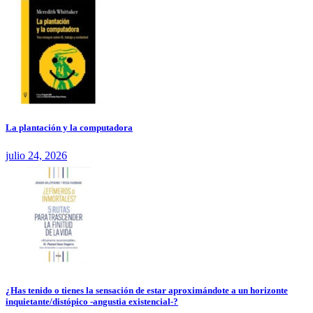
La plantación y la computadora
julio 24, 2026
¿Has tenido o tienes la sensación de estar aproximándote a un horizonte
inquietante/distópico -angustia existencial-?